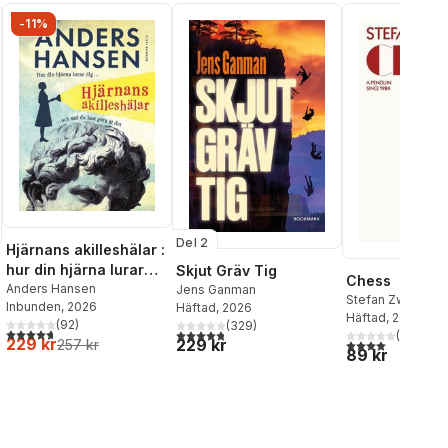
-11%
Del 2
Hjärnans akilleshälar :
hur din hjärna lurar
Skjut Gräv Tig
Chess
dig, och vad du kan
Anders Hansen
Jens Ganman
Stefan Zweig
Inbunden
, 2026
Häftad
, 2026
göra åt det
Häftad
, 2025
(
92
)
(
329
)
4,7
utav 5 stjärnor. Totalt antal röster:
4,8
utav 5 stjärnor. Totalt antal röster:
(
2
)
229 kr
229 kr
4,0
utav 5 stjärnor
257 kr
89 kr