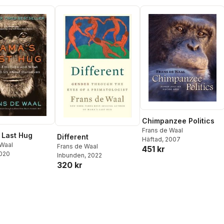
Chimpanzee Politics
Frans de Waal
 Last Hug
Different
Häftad
, 2007
 Waal
Frans de Waal
451 kr
2020
Inbunden
, 2022
320 kr