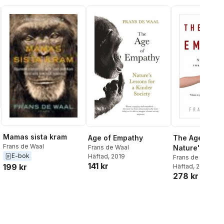
Mamas sista kram
Age of Empathy
The Age of Em
Frans de Waal
Frans de Waal
Nature's Less
E-bok
Häftad
, 2019
Kinder Societ
Frans de Waal
141 kr
199 kr
Häftad
, 2010
278 kr