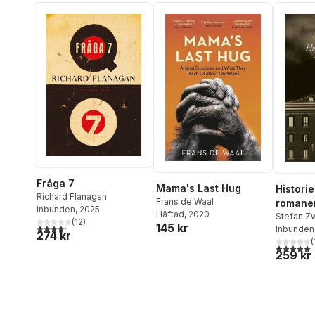
Fråga 7
Mama's Last Hug
Historie
Richard Flanagan
Frans de Waal
romane
Inbunden
, 2025
Häftad
, 2020
kortrom
Stefan Z
(
12
)
145 kr
4,2
utav 5 stjärnor. Totalt antal röster:
Inbunden
1942
274 kr
(
5,0
utav 5 
259 kr