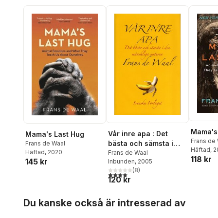
Mama's
Vår inre apa : Det
Mama's Last Hug
Frans de
bästa och sämsta i
Frans de Waal
Häftad
, 
Häftad
, 2020
den mänskliga
Frans de Waal
118 kr
145 kr
Inbunden
, 2005
naturen
(
8
)
4,0
utav 5 stjärnor. Totalt antal röster:
120 kr
Hoppa över listan
Du kanske också är intresserad av