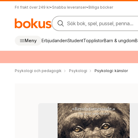
Fri frakt över 249 kr
•
Snabba leveranser
•
Billiga böcker
Sök bok, spel, pussel, penna...
Meny
Erbjudanden
Student
Topplistor
Barn & ungdom
B
Psykologi och pedagogik
Psykologi
Psykologi: känslor