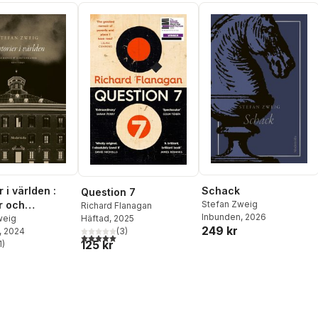
r i världen :
Schack
Question 7
r och
Stefan Zweig
Richard Flanagan
Inbunden
, 2026
Häftad
, 2025
aner 1910-
weig
249 kr
(
3
)
, 2024
5,0
utav 5 stjärnor. Totalt antal röster:
125 kr
1
)
stjärnor. Totalt antal röster: