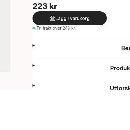
223 kr
Lägg i varukorg
.
Fri frakt över 249 kr.
Be
Produk
Utfors