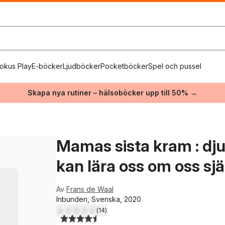
okus Play
E-böcker
Ljudböcker
Pocketböcker
Spel och pussel
Skapa nya rutiner – hälsoböcker upp till 50% →
Mamas sista kram : dju
kan lära oss om oss sjä
Av
Frans de Waal
Inbunden, Svenska, 2020
(
14
)
4,5
utav 5 stjärnor. Totalt antal röster: