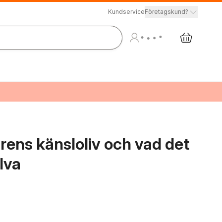
Kundservice
Företagskund?
rens känsloliv och vad det
lva