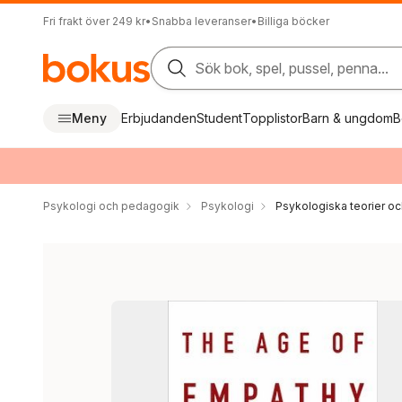
Fri frakt över 249 kr
•
Snabba leveranser
•
Billiga böcker
Sök bok, spel, pussel, penna...
Meny
Erbjudanden
Student
Topplistor
Barn & ungdom
B
Psykologi och pedagogik
Psykologi
Psykologiska teorier oc