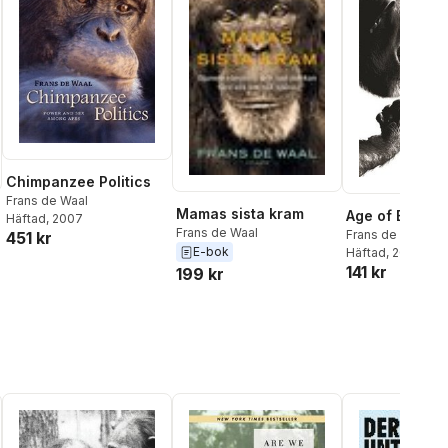
Chimpanzee Politics
Frans de Waal
Mamas sista kram
Age of Empat
Häftad
, 2007
Frans de Waal
Frans de Waal
451 kr
E-bok
Häftad
, 2019
141 kr
199 kr