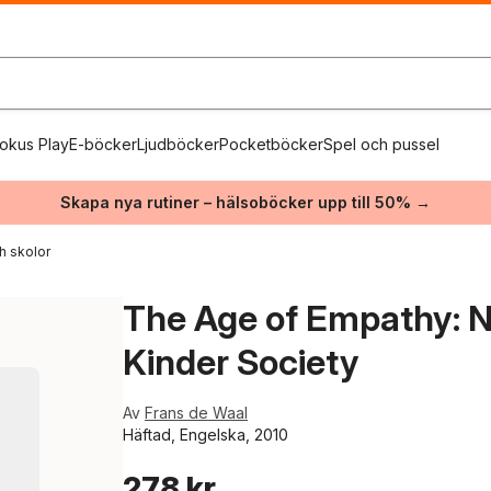
okus Play
E-böcker
Ljudböcker
Pocketböcker
Spel och pussel
Skapa nya rutiner – hälsoböcker upp till 50% →
h skolor
The Age of Empathy: N
Kinder Society
Av
Frans de Waal
Häftad, Engelska, 2010
278 kr