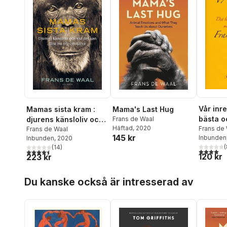
Vår inre
Mamas sista kram :
Mama's Last Hug
bästa o
djurens känsloliv och
Frans de Waal
Häftad
, 2020
den män
Frans de
vad det kan lära oss
Frans de Waal
145 kr
Inbunden
Inbunden
, 2020
naturen
om oss själva
(
(
14
)
4,0
utav 5 
4,5
utav 5 stjärnor. Totalt antal röster:
120 kr
223 kr
Hoppa över listan
Du kanske också är intresserad av