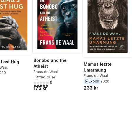
Bonobo and the
 Last Hug
Mamas letzte
Atheist
 Waal
Umarmung
Frans de Waal
2020
Frans de Waal
Häftad
, 2014
E-bok
2020
(
1
)
5,0
utav 5 stjärnor. Totalt antal röster:
233 kr
175 kr