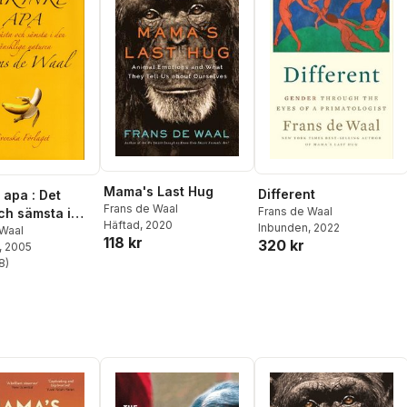
Mama's Last Hug
Different
 apa : Det
Frans de Waal
Frans de Waal
ch sämsta i
Häftad
, 2020
Inbunden
, 2022
skliga
 Waal
118 kr
320 kr
, 2005
8
)
stjärnor. Totalt antal röster: