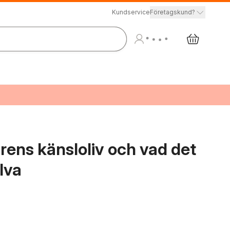
Kundservice
Företagskund?
rens känsloliv och vad det
lva