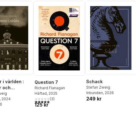
r i världen :
Schack
Question 7
r och
Stefan Zweig
Richard Flanagan
Inbunden
, 2026
Häftad
, 2025
aner 1910-
weig
249 kr
(
3
)
, 2024
5,0
utav 5 stjärnor. Totalt antal röster:
125 kr
1
)
stjärnor. Totalt antal röster: