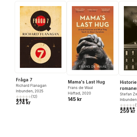
Fråga 7
Mama's Last Hug
Historie
Richard Flanagan
Frans de Waal
romane
Inbunden
, 2025
Häftad
, 2020
kortrom
Stefan Z
(
12
)
145 kr
4,2
utav 5 stjärnor. Totalt antal röster:
Inbunden
1942
274 kr
(
5,0
utav 5 
259 kr