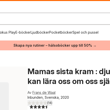
okus Play
E-böcker
Ljudböcker
Pocketböcker
Spel och pussel
Skapa nya rutiner – hälsoböcker upp till 50% →
Mamas sista kram : dju
kan lära oss om oss sjä
Av
Frans de Waal
Inbunden, Svenska, 2020
(
14
)
4,5
utav 5 stjärnor. Totalt antal röster: