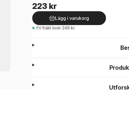
223 kr
Lägg i varukorg
.
Fri frakt över 249 kr.
Be
Produk
Utfors