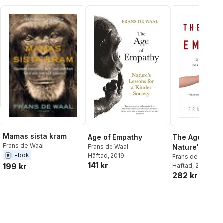
Mamas sista kram
Age of Empathy
The Age of Em
Frans de Waal
Frans de Waal
Nature's Less
E-bok
Häftad
, 2019
Kinder Societ
Frans de Waal
141 kr
199 kr
Häftad
, 2010
282 kr