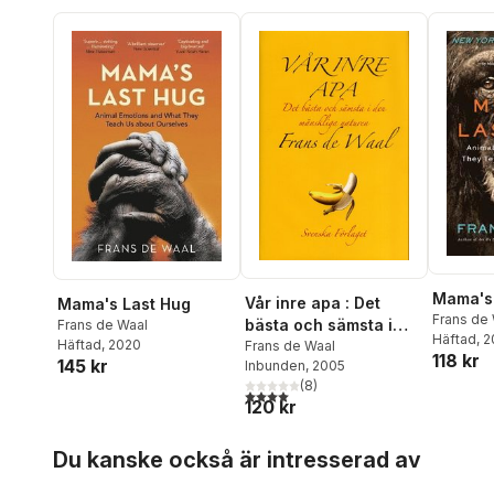
Mama's
Vår inre apa : Det
Mama's Last Hug
Frans de
bästa och sämsta i
Frans de Waal
Häftad
, 
Häftad
, 2020
den mänskliga
Frans de Waal
118 kr
145 kr
Inbunden
, 2005
naturen
(
8
)
4,0
utav 5 stjärnor. Totalt antal röster:
120 kr
Hoppa över listan
Du kanske också är intresserad av