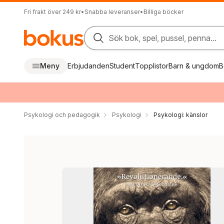
Fri frakt över 249 kr
•
Snabba leveranser
•
Billiga böcker
Sök bok, spel, pussel, penna...
Meny
Erbjudanden
Student
Topplistor
Barn & ungdom
B
Psykologi och pedagogik
Psykologi
Psykologi: känslor