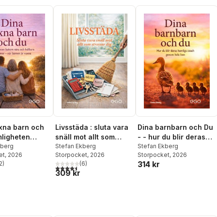
xna barn och
Livsstäda : sluta vara
Dina barnbarn och Du
mligheten
snäll mot allt som
- - hur du blir deras
nära och
kberg
stressar dig
Stefan Ekberg
hemliga coach genom
Stefan Ekberg
et
, 2026
Storpocket
, 2026
Storpocket
, 2026
 relationer när
hela livet
314 kr
2
)
(
6
)
är vuxna
stjärnor. Totalt antal röster:
4,5
utav 5 stjärnor. Totalt antal röster:
309 kr