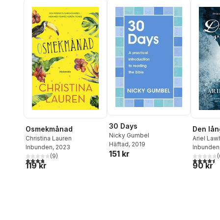
30 Days
Osmekmånad
Den lån
Nicky Gumbel
Christina Lauren
Ariel La
Häftad
, 2019
Inbunden
, 2023
Inbunden
151 kr
(
9
)
(
3,8
utav 5 stjärnor. Totalt antal röster:
4,5
utav 5 
119 kr
90 kr