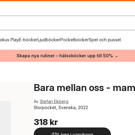
okus Play
E-böcker
Ljudböcker
Pocketböcker
Spel och pussel
Skapa nya rutiner – hälsoböcker upp till 50% →
Bara mellan oss - mam
Av
Stefan Ekberg
Storpocket, Svenska, 2022
318 kr
Lägg i varukorg