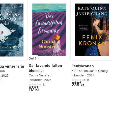
Del 1
Där lavendelfälten
Fenixkronan
ga vinterns år
blommar
Kate Quinn
,
Janie Chang
whon
Carina Nunstedt
Inbunden
, 2024
, 2025
Inbunden
, 2025
(
11
)
6
)
3,8
utav 5 stjärnor. Totalt ant
stjärnor. Totalt antal röster:
239 kr
(
9
)
3,9
utav 5 stjärnor. Totalt antal röster:
117 kr