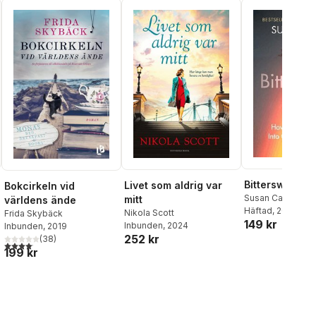
Bittersweet
Livet som aldrig var
Bokcirkeln vid
Susan Cain
mitt
världens ände
Häftad
, 2023
Nikola Scott
Frida Skybäck
149 kr
Inbunden
, 2024
Inbunden
, 2019
al röster:
252 kr
(
38
)
4,1
utav 5 stjärnor. Totalt antal röster:
199 kr