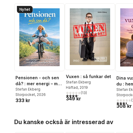
Nyhet
Vuxen : så funkar det
Pensionen - och sen
Dina vu
Stefan Ekberg
då? : mer energi – mer
du : he
Häftad
, 2019
nyfikenhet – mer
Stefan Ekberg
bakom 
Stefan E
(
13
)
Storpocket
, 2026
Storpock
4,2
utav 5 stjärnor. Totalt antal röster:
glädje i en ny fas av
hållbara
349 kr
333 kr
(
livet
barnen 
3,5
utav 5 
308 kr
Hoppa över listan
Du kanske också är intresserad av