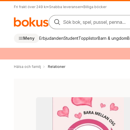
Fri frakt över 249 kr
•
Snabba leveranser
•
Billiga böcker
Sök bok, spel, pussel, penna...
Meny
Erbjudanden
Student
Topplistor
Barn & ungdom
B
Hälsa och familj
Relationer