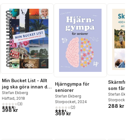
Min Bucket List - Allt
Skärmfritt! 40
Hjärngympa för
jag ska göra innan det
som får barn a
seniorer
är för sent
Stefan Ekberg
släppa skärm
Stefan Ekberg
Stefan Ekberg
Häftad
, 2018
Storpocket
, 2025
Storpocket
, 2024
(
3
)
288 kr
4,3
utav 5 stjärnor. Totalt antal röster:
(
2
)
398 kr
3,5
utav 5 stjärnor. Totalt antal röster:
369 kr