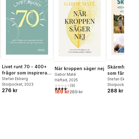
Livet runt 70 - 400+
Skärmfritt! 40
När kroppen säger nej
frågor som inspirerar
som får barn a
Gabor Maté
dig att leva ditt bästa
Stefan Ekberg
släppa skärm
Stefan Ekberg
Häftad
, 2025
Storpocket
, 2023
Storpocket
, 2025
liv som sjuttioplussare
(
9
)
4,2
utav 5 stjärnor. Totalt antal röster:
276 kr
288 kr
189 kr
289 kr