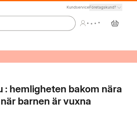
Kundservice
Företagskund?
u : hemligheten bakom nära
r när barnen är vuxna