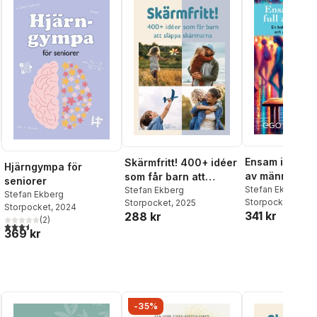
Ensam i en vär
Skärmfritt! 400+ idéer
Hjärngympa för
av människor 
som får barn att
seniorer
om ensamhet,
Stefan Ekberg
släppa skärmarna
Stefan Ekberg
Stefan Ekberg
Storpocket
, 2025
Storpocket
, 2025
gemenskap oc
Storpocket
, 2024
341 kr
288 kr
al röster:
hitta hem hos 
(
2
)
3,5
utav 5 stjärnor. Totalt antal röster:
369 kr
-35%