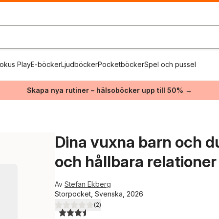
okus Play
E-böcker
Ljudböcker
Pocketböcker
Spel och pussel
Skapa nya rutiner – hälsoböcker upp till 50% →
Dina vuxna barn och d
och hållbara relatione
Av
Stefan Ekberg
Storpocket, Svenska, 2026
(
2
)
3,5
utav 5 stjärnor. Totalt antal röster: