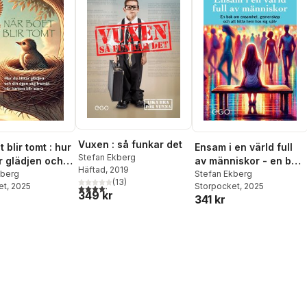
Vuxen : så funkar det
 blir tomt : hur
Ensam i en värld full
Stefan Ekberg
ar glädjen och
av människor - en bok
Häftad
, 2019
n väg framåt
kberg
om ensamhet,
Stefan Ekberg
(
13
)
et
, 2025
Storpocket
, 2025
4,2
utav 5 stjärnor. Totalt antal röster:
en blir stora
gemenskap och att
349 kr
341 kr
hitta hem hos sig själv