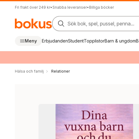
Fri frakt över 249 kr
•
Snabba leveranser
•
Billiga böcker
Sök bok, spel, pussel, penna...
Meny
Erbjudanden
Student
Topplistor
Barn & ungdom
B
Hälsa och familj
Relationer