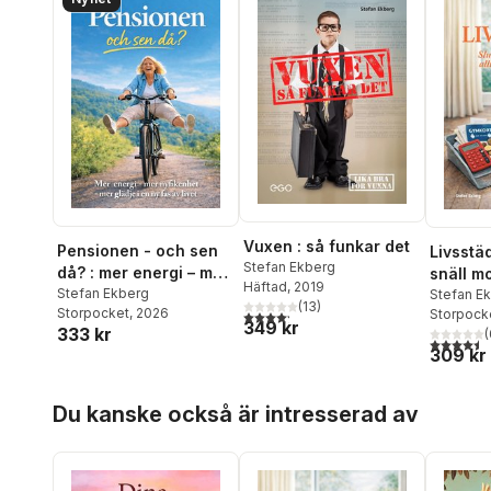
Vuxen : så funkar det
Pensionen - och sen
Livsstäd
Stefan Ekberg
då? : mer energi – mer
snäll mo
Häftad
, 2019
nyfikenhet – mer
Stefan Ekberg
stressa
Stefan E
(
13
)
Storpocket
, 2026
Storpock
4,2
utav 5 stjärnor. Totalt antal röster:
glädje i en ny fas av
349 kr
333 kr
(
livet
4,5
utav 5 
309 kr
Hoppa över listan
Du kanske också är intresserad av