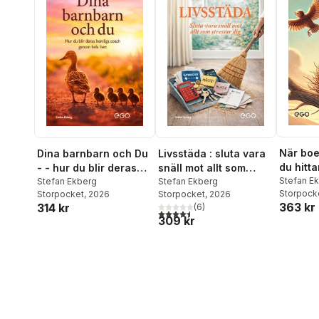
När boet
Dina barnbarn och Du
Livsstäda : sluta vara
du hitt
- - hur du blir deras
snäll mot allt som
din ege
Stefan E
hemliga coach genom
Stefan Ekberg
stressar dig
Stefan Ekberg
Storpock
Storpocket
, 2026
Storpocket
, 2026
när barn
hela livet
363 kr
314 kr
(
6
)
4,5
utav 5 stjärnor. Totalt antal röster:
309 kr