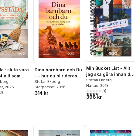
Min Bucket List - Allt
a : sluta vara
Dina barnbarn och Du
jag ska göra innan det
t allt som
- - hur du blir deras
är för sent
Stefan Ekberg
r dig
kberg
hemliga coach genom
Stefan Ekberg
Häftad
, 2018
et
, 2026
Storpocket
, 2026
hela livet
(
3
)
314 kr
6
)
4,3
utav 5 stjärnor. Totalt ant
stjärnor. Totalt antal röster:
398 kr