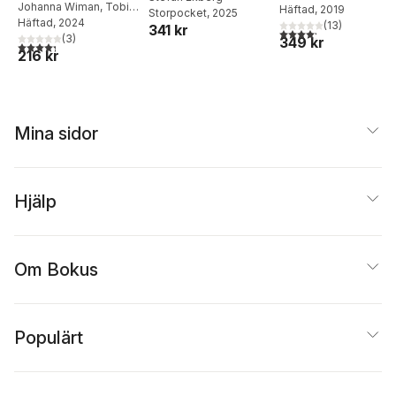
dramaturgin,
Johanna Wiman
,
Tobias
Häftad
, 2019
Storpocket
, 2025
ensamhet,
Regnell
Häftad
, 2024
språket,
(
13
)
341 kr
gemenskap och att
4,2
utav 5 stjärnor. Tota
(
3
)
349 kr
berättarperspektiv
4,3
utav 5 stjärnor. Totalt antal röster:
hitta hem hos sig
216 kr
et, skrivrutinen, de
själv
första kapitlen
Mina sidor
Hjälp
Om Bokus
Populärt