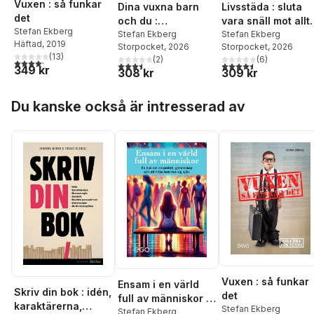
Vuxen : så funkar
Dina vuxna barn
Livsstäda : sluta
det
och du :
vara snäll mot allt
Stefan Ekberg
hemligheten bakom
Stefan Ekberg
som stressar dig
Stefan Ekberg
Häftad
, 2019
Storpocket
, 2026
Storpocket
, 2026
nära och hållbara
(
13
)
(
2
)
(
6
)
4,2
utav 5 stjärnor. Totalt antal röster:
relationer när
3,5
utav 5 stjärnor. Totalt antal röster:
4,5
utav 5 stjärnor. Tota
349 kr
308 kr
309 kr
barnen är vuxna
Hoppa över listan
Du kanske också är intresserad av
Vuxen : så funkar
Ensam i en värld
Skriv din bok : idén,
det
full av människor -
karaktärerna,
Stefan Ekberg
en bok om
Stefan Ekberg