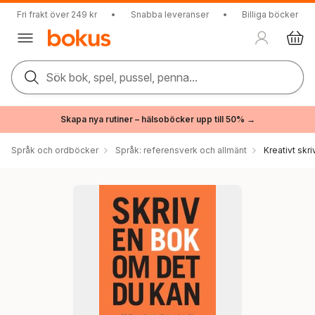
Fri frakt över 249 kr
•
Snabba leveranser
•
Billiga böcker
Sök bok, spel, pussel, penna...
Skapa nya rutiner – hälsoböcker upp till 50% →
Språk och ordböcker
Språk: referensverk och allmänt
Kreativt skr