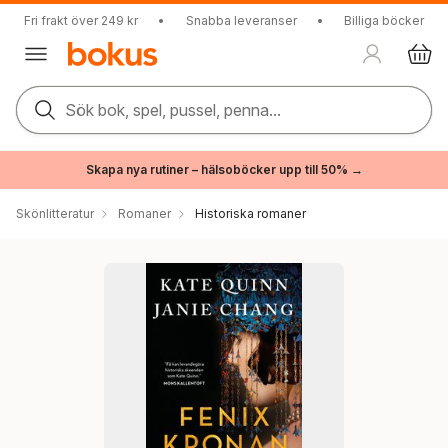
Fri frakt över 249 kr
•
Snabba leveranser
•
Billiga böcker
Sök bok, spel, pussel, penna...
Skapa nya rutiner – hälsoböcker upp till 50% →
Skönlitteratur
Romaner
Historiska romaner