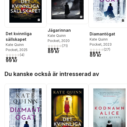
Jägarinnan
Det kvinnliga
Diamantögat
Kate Quinn
sällskapet
Kate Quinn
Pocket
, 2020
Pocket
, 2023
Kate Quinn
(
71
)
4,2
utav 5 stjärnor. Totalt antal röster:
(
27
)
Pocket
, 2025
89 kr
3,7
utav 5 stjärnor. Tota
89 kr
(
4
)
4,0
utav 5 stjärnor. Totalt antal röster:
99 kr
Hoppa över listan
Du kanske också är intresserad av