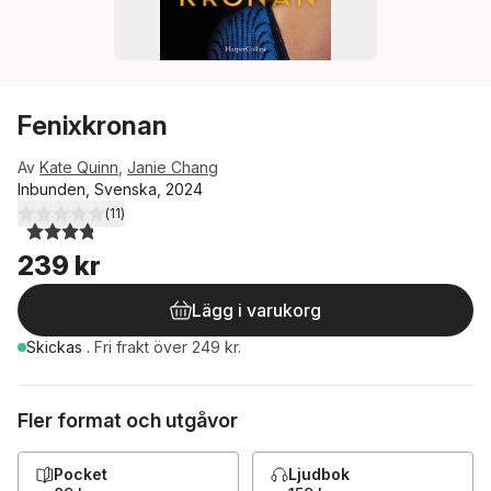
Fenixkronan
Av
Kate Quinn
,
Janie Chang
Inbunden, Svenska, 2024
(
11
)
3,8
utav 5 stjärnor. Totalt antal röster:
239 kr
Lägg i varukorg
Skickas
.
Fri frakt över 249 kr.
Fler format och utgåvor
Pocket
Ljudbok