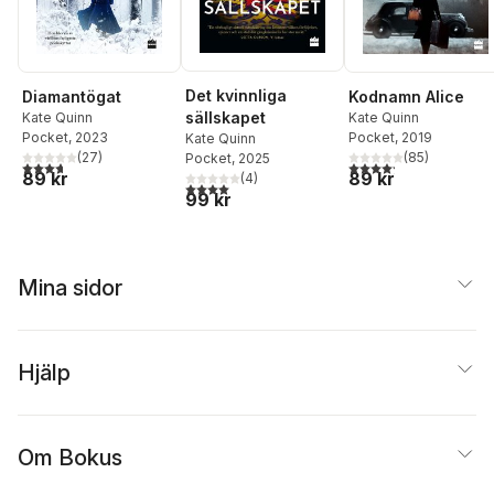
Det kvinnliga
Diamantögat
Kodnamn Alice
sällskapet
Kate Quinn
Kate Quinn
Pocket
, 2023
Pocket
, 2019
Kate Quinn
(
27
)
(
85
)
Pocket
, 2025
3,7
utav 5 stjärnor. Totalt antal röster:
4,2
utav 5 stjärnor. Tota
89 kr
89 kr
(
4
)
4,0
utav 5 stjärnor. Totalt antal röster:
99 kr
Mina sidor
Hjälp
Om Bokus