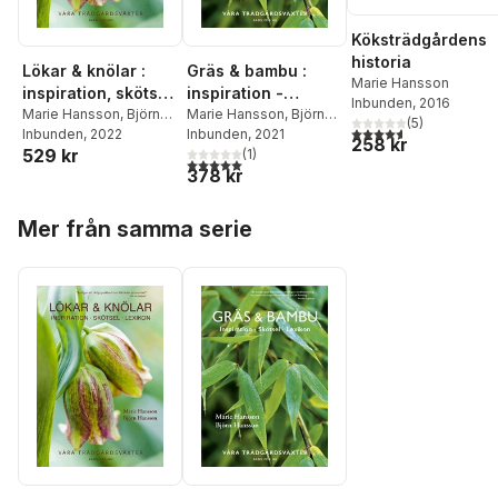
Köksträdgårdens
historia
Lökar & knölar :
Gräs & bambu :
Marie Hansson
inspiration, skötsel,
inspiration -
Inbunden
, 2016
lexikon
Marie Hansson
,
Björn
skötsel - lexikon
Marie Hansson
,
Björn
(
5
)
4,6
utav 5 stjärnor. Tota
Hansson
Inbunden
, 2022
Hansson
Inbunden
, 2021
258 kr
529 kr
(
1
)
5,0
utav 5 stjärnor. Totalt antal röster:
378 kr
Hoppa över listan
Mer från samma serie