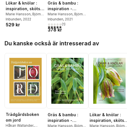
Lökar & knölar :
Gräs & bambu :
inspiration, skötsel,
inspiration -
lexikon
Marie Hansson
,
Björn
skötsel - lexikon
Marie Hansson
,
Björn
Hansson
Inbunden
, 2022
Hansson
Inbunden
, 2021
529 kr
(
1
)
5,0
utav 5 stjärnor. Totalt antal röster:
378 kr
Hoppa över listan
Du kanske också är intresserad av
Trädgårdsboken
Gräs & bambu :
Lökar & knölar :
om jord
inspiration -
inspiration, skötse
Håkan Wallander
,
skötsel - lexikon
Marie Hansson
,
Björn
lexikon
Marie Hansson
,
Björn