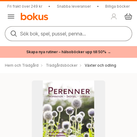
Fri frakt över 249 kr
•
Snabba leveranser
•
Billiga böcker
Sök bok, spel, pussel, penna...
Skapa nya rutiner – hälsoböcker upp till 50% →
Hem och Trädgård
Trädgårdsböcker
Växter och odling