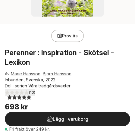
Provläs
Perenner : Inspiration - Skötsel -
Lexikon
Av
Marie Hansson
,
Björn Hansson
Inbunden, Svenska, 2022
Del i serien
Våra trädgårdsväxter
(
10
)
4,9
utav 5 stjärnor. Totalt antal röster:
698 kr
Lägg i varukorg
.
Fri frakt över 249 kr.