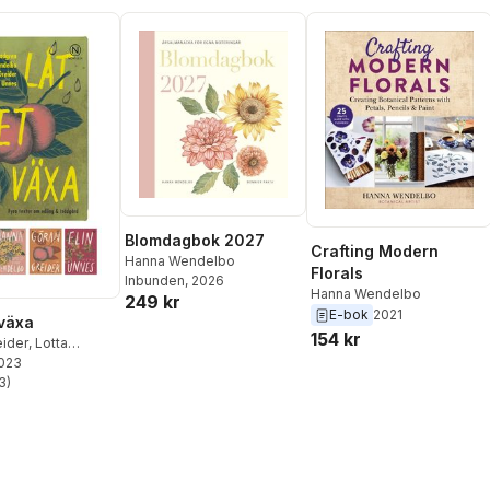
Blomdagbok 2027
Crafting Modern
Hanna Wendelbo
Florals
Inbunden
, 2026
Hanna Wendelbo
249 kr
E-bok
2021
 växa
154 kr
eider
,
Lotta
2023
,
Elin Unnes
,
endelbo
3
)
stjärnor. Totalt antal röster: