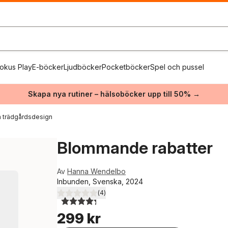
okus Play
E-böcker
Ljudböcker
Pocketböcker
Spel och pussel
Skapa nya rutiner – hälsoböcker upp till 50% →
h trädgårdsdesign
Blommande rabatter
Av
Hanna Wendelbo
Inbunden, Svenska, 2024
(
4
)
4,3
utav 5 stjärnor. Totalt antal röster:
299 kr