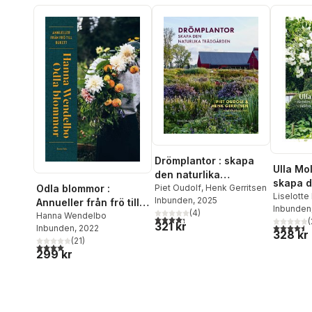
Drömplantor : skapa
Ulla Mol
den naturlika
skapa d
trädgården
Piet Oudolf
,
Henk Gerritsen
Odla blommor :
trädgår
Liselotte 
Inbunden
, 2025
Annueller från frö till
Inbunden
(
4
)
bukett
Hanna Wendelbo
4,3
utav 5 stjärnor. Totalt antal röster:
(
321 kr
4,5
utav 5 
Inbunden
, 2022
328 kr
(
21
)
4,0
utav 5 stjärnor. Totalt antal röster:
299 kr