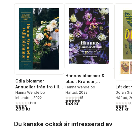
Hannas blommor &
Odla blommor :
blad : Kransar,
Låt det
Annueller från frö till
mandalor, buketter
Hanna Wendelbo
Göran Gr
bukett
Hanna Wendelbo
Häftad
, 2022
och annat
Lundgren
Häftad
, 
Inbunden
, 2022
(
5
)
blomsterpysse
5,0
utav 5 stjärnor. Totalt antal röster:
153 kr
Hanna W
(
(
21
)
4,0
utav 5 
4,0
utav 5 stjärnor. Totalt antal röster:
221 kr
299 kr
Hoppa över listan
Du kanske också är intresserad av