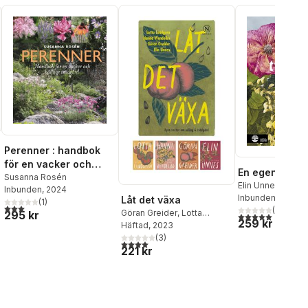
Perenner : handbok
för en vacker och
En egen trädg
hållbar trädgård
Susanna Rosén
Elin Unnes
Inbunden
, 2024
Inbunden
, 2026
Låt det växa
(
1
)
3,0
utav 5 stjärnor. Totalt antal röster:
(
2
)
Göran Greider
,
Lotta
295 kr
5,0
utav 5 stjärnor.
259 kr
Lundgren
Häftad
, 2023
,
Elin Unnes
,
Hanna Wendelbo
(
3
)
4,0
utav 5 stjärnor. Totalt antal röster:
221 kr