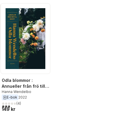
Odla blommor :
Annueller från frö till
bukett
Hanna Wendelbo
E-bok
2022
(
4
)
2,8
utav 5 stjärnor. Totalt antal röster:
149 kr