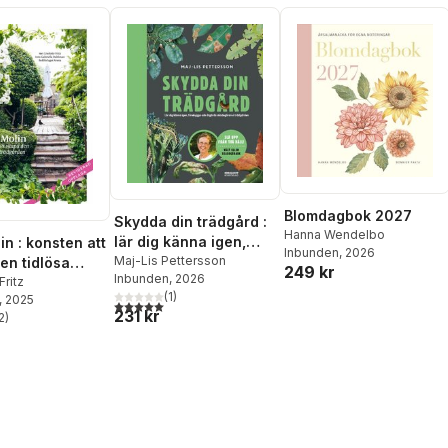
Blomdagbok 2027
Skydda din trädgård :
Hanna Wendelbo
lär dig känna igen,
in : konsten att
Inbunden
, 2026
förebygga och
Maj-Lis Pettersson
en tidlösa
249 kr
Inbunden
, 2026
åtgärda skadegörare i
den
Fritz
(
1
)
, 2025
trädgården
5,0
utav 5 stjärnor. Totalt antal röster:
231 kr
2
)
stjärnor. Totalt antal röster: