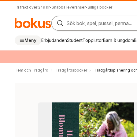
Fri frakt över 249 kr
•
Snabba leveranser
•
Billiga böcker
Sök bok, spel, pussel, penna...
Meny
Erbjudanden
Student
Topplistor
Barn & ungdom
B
Hem och Trädgård
Trädgårdsböcker
Trädgårdsplanering oc