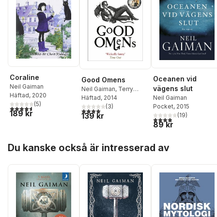
Coraline
Oceanen vid
Good Omens
Neil Gaiman
vägens slut
Neil Gaiman
,
Terry
Häftad
, 2020
Pratchett
Häftad
, 2014
Neil Gaiman
(
5
)
(
3
)
Pocket
, 2015
4,6
utav 5 stjärnor. Totalt antal röster:
4,0
utav 5 stjärnor. Totalt antal röster:
189 kr
139 kr
(
19
)
3,9
utav 5 stjärnor. Tota
89 kr
Hoppa över listan
Du kanske också är intresserad av