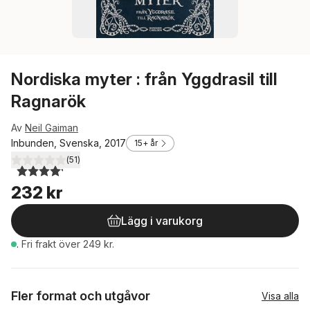
Nordiska myter : från Yggdrasil till
Ragnarök
Av
Neil Gaiman
Inbunden, Svenska, 2017
15+ år
(
51
)
4,2
utav 5 stjärnor. Totalt antal röster:
232 kr
Lägg i varukorg
.
Fri frakt över 249 kr.
Fler format och utgåvor
Visa alla