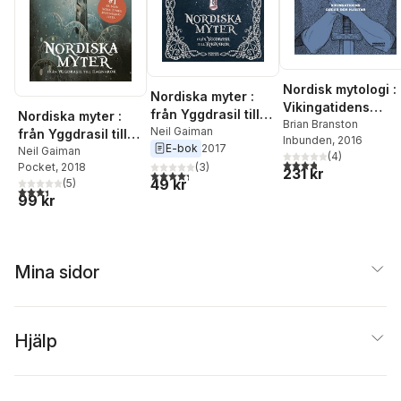
Nordisk mytologi :
Nordiska myter :
Vikingatidens
från Yggdrasil till
Nordiska myter :
gudar och hjältar
Brian Branston
Ragnarök
Neil Gaiman
från Yggdrasil till
Inbunden
, 2016
E-bok
2017
Ragnarök
Neil Gaiman
(
4
)
3,8
utav 5 stjärnor. Tota
Pocket
, 2018
(
3
)
231 kr
4,3
utav 5 stjärnor. Totalt antal röster:
49 kr
(
5
)
3,4
utav 5 stjärnor. Totalt antal röster:
99 kr
Mina sidor
Hjälp