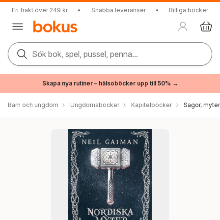
Fri frakt över 249 kr
•
Snabba leveranser
•
Billiga böcker
Sök bok, spel, pussel, penna...
Skapa nya rutiner – hälsoböcker upp till 50% →
Barn och ungdom
Ungdomsböcker
Kapitelböcker
Sagor, myte