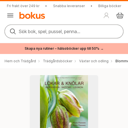
Fri frakt över 249 kr
•
Snabba leveranser
•
Billiga böcker
Sök bok, spel, pussel, penna...
Skapa nya rutiner – hälsoböcker upp till 50% →
Hem och Trädgård
Trädgårdsböcker
Växter och odling
Blommo