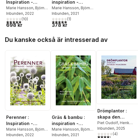
Inspiration -
inspiration -
Skötsel - Lexikon
Marie Hansson
,
Björn
skötsel - lexikon
Marie Hansson
,
Björn
Hansson
Inbunden
, 2022
Hansson
Inbunden
, 2021
(
10
)
(
1
)
4,9
utav 5 stjärnor. Totalt antal röster:
5,0
utav 5 stjärnor. Totalt antal röster:
698 kr
378 kr
Hoppa över listan
Du kanske också är intresserad av
Drömplantor :
skapa den
Perenner :
Gräs & bambu :
naturlika
Piet Oudolf
,
Henk
Inspiration -
inspiration -
Gerritsen
Inbunden
, 2025
trädgården
Skötsel - Lexikon
Marie Hansson
,
Björn
skötsel - lexikon
Marie Hansson
,
Björn
(
4
)
Hansson
Inbunden
, 2022
Hansson
Inbunden
, 2021
4,3
utav 5 stjärnor. Tota