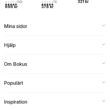
321 kr
(
10
)
(
1
)
4,9
utav 5 stjärnor. Totalt antal röster:
5,0
utav 5 stjärnor. Totalt antal röster:
698 kr
378 kr
Mina sidor
Hjälp
Om Bokus
Populärt
Inspiration