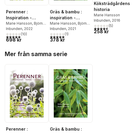
Köksträdgårdens
historia
Perenner :
Gräs & bambu :
Marie Hansson
Inspiration -
inspiration -
Inbunden
, 2016
Skötsel - Lexikon
Marie Hansson
,
Björn
skötsel - lexikon
Marie Hansson
,
Björn
(
5
)
4,6
utav 5 stjärnor. Tota
Hansson
Inbunden
, 2022
Hansson
Inbunden
, 2021
258 kr
(
10
)
(
1
)
4,9
utav 5 stjärnor. Totalt antal röster:
5,0
utav 5 stjärnor. Totalt antal röster:
698 kr
378 kr
Hoppa över listan
Mer från samma serie
Perenner :
Gräs & bambu :