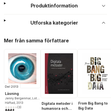
Produktinformation
Utforska kategorier
Hoppa över listan
Mer från samma författare
Del 2013
Läsning
Jenny Bergenmar
,
Lotta
Bergman
Häftad
, 2013
,
Alexandra
From Big Bang to
Digitala metoder i
Borg
,
Thomas
(
3
)
Big Data
humaniora och
3,7
utav 5 stjärnor. Totalt antal röster: