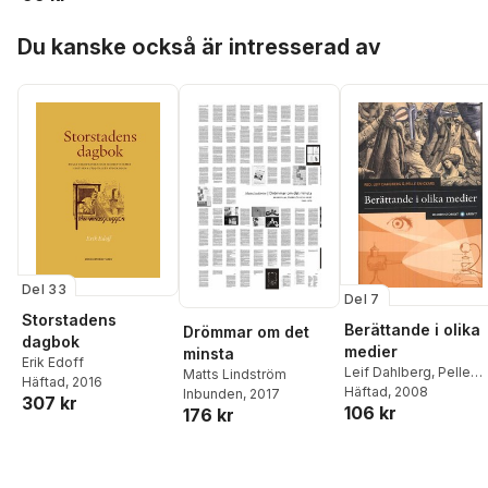
Hoppa över listan
Du kanske också är intresserad av
Del 33
Del 7
Storstadens
Berättande i olika
Drömmar om det
dagbok
medier
minsta
Erik Edoff
Leif Dahlberg
,
Pelle
Matts Lindström
Häftad
, 2016
Snickars
Häftad
, 2008
Inbunden
, 2017
307 kr
106 kr
176 kr