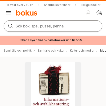
Fri frakt över 249 kr
•
Snabba leveranser
•
Billiga böcker
Sök bok, spel, pussel, penna...
Skapa nya rutiner – hälsoböcker upp till 50% →
Samhälle och politik
Samhälle och kultur
Kultur och medier
Med