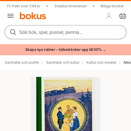
Fri frakt över 249 kr
•
Snabba leveranser
•
Billiga böcker
Sök bok, spel, pussel, penna...
Skapa nya rutiner – hälsoböcker upp till 50% →
Samhälle och politik
Samhälle och kultur
Kultur och medier
Med