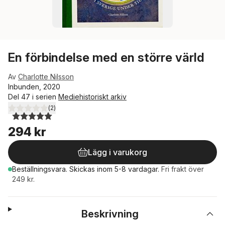
En förbindelse med en större värld
Av
Charlotte Nilsson
Inbunden, 2020
Del 47 i serien
Mediehistoriskt arkiv
(
2
)
5,0
utav 5 stjärnor. Totalt antal röster:
294 kr
Lägg i varukorg
Beställningsvara.
Skickas
inom 5-8 vardagar
.
Fri frakt över
249 kr.
Beskrivning