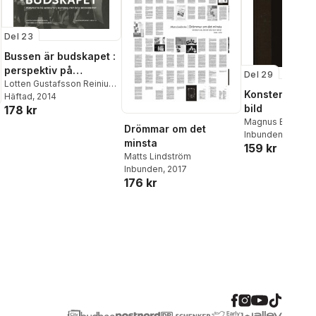
Del 23
Bussen är budskapet :
perspektiv på
Del 29
mobilitet, materialitet
Lotten Gustafsson Reinius
,
Konsten att t
Ylva Habel
Häftad
, 2014
,
Solveig Jülich
,
och modernitet
bild
178 kr
Ulrika Torell
,
Boel Berner
,
Magnus Brenner
Kyrre Kverndokk
,
Lars
Drömmar om det
Inbunden
, 2015
Kaijser
,
Amanda Lagerkvist
minsta
159 kr
Matts Lindström
Inbunden
, 2017
176 kr