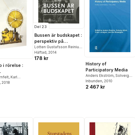
Del 23
Bussen är budskapet :
perspektiv på
mobilitet, materialitet
Lotten Gustafsson Reinius
,
Ylva Habel
Häftad
, 2014
,
Solveig Jülich
,
och modernitet
178 kr
Ulrika Torell
,
Boel Berner
,
Kyrre Kverndokk
,
Lars
History of
i rörelse :
Kaijser
,
Amanda Lagerkvist
Participatory Media
Anders Ekström
,
Solveig
kapsakademien
nfelt
,
Karl
Jülich
Inbunden
, 2010
Solveig Jülich
, 2018
,
pandet av det
2 467 kr
eckman
,
Staffan
 samhället
Henrik Björck
,
olmberg
,
Thomas
d
,
Christer
,
Sverker Sörlin
,
id
,
Sven
,
Nina Wormbs