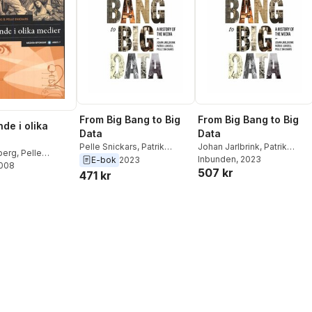
From Big Bang to Big
From Big Bang to Big
de i olika
Data
Data
Pelle Snickars
,
Patrik
Johan Jarlbrink
,
Patrik
berg
,
Pelle
Lundell
,
Johan Jarlbrink
Lundell
Inbunden
,
Pelle Snickars
, 2023
E-bok
2023
2008
507 kr
471 kr