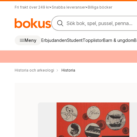
Fri frakt över 249 kr
•
Snabba leveranser
•
Billiga böcker
Sök bok, spel, pussel, penna...
Meny
Erbjudanden
Student
Topplistor
Barn & ungdom
B
Historia och arkeologi
Historia