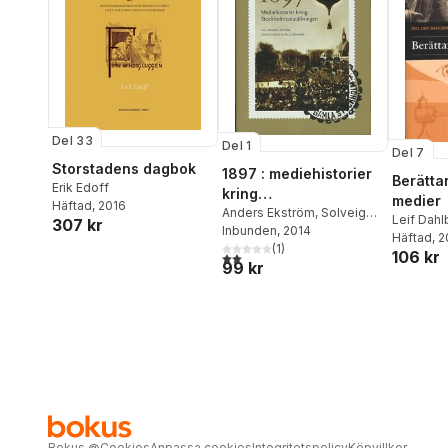
Del 33
Del 1
Del 7
Storstadens dagbok
1897 : mediehistorier
Berättan
Erik Edoff
kring
medier
Häftad
, 2016
Stockholmsutställning
Anders Ekström
,
Solveig
Leif Dahl
307 kr
Jülich
Inbunden
,
Pelle Snickars
, 2014
en
Snickars
Häftad
, 
(
1
)
106 kr
2,0
utav 5 stjärnor. Totalt antal röster:
99 kr
Bokus
@
Cookies
Anpassa cookies
Integritetspolicy
Köpvillkor