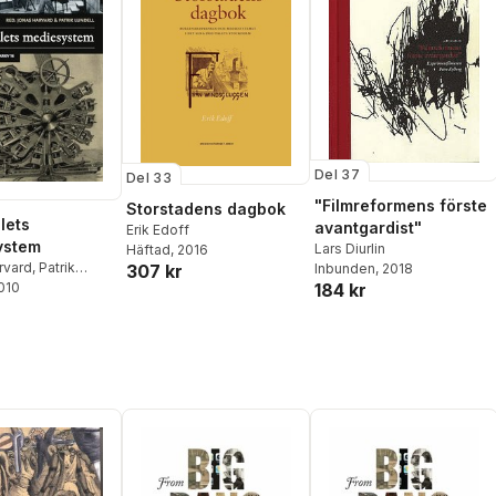
Del 37
Del 33
"Filmreformens förste
Storstadens dagbok
lets
avantgardist"
Erik Edoff
ystem
Lars Diurlin
Häftad
, 2016
rvard
,
Patrik
307 kr
Inbunden
, 2018
2010
184 kr