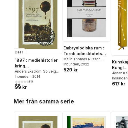
Embryologiska rum :
Del 1
Tornbladinstitutets
samling av foster från
Malin Thomas Nilsson
,
1897 : mediehistorier
Kunskap 
Solveig Jülich
Inbunden
, 2022
människor och djur
kring
Kungl.
529 kr
Stockholmsutställning
Anders Ekström
,
Solveig
Vetens
Johan Kär
Jülich
Inbunden
,
Pelle Snickars
, 2014
en
Grandin
Inbunden
,
och ska
(
1
)
617 kr
Jenny B
2,0
utav 5 stjärnor. Totalt antal röster:
moderna
99 kr
Bergvik
,
Gustav H
Hoppa över listan
Kaiserfel
Mer från samma serie
Nordlund
Anna Tunl
Widmalm