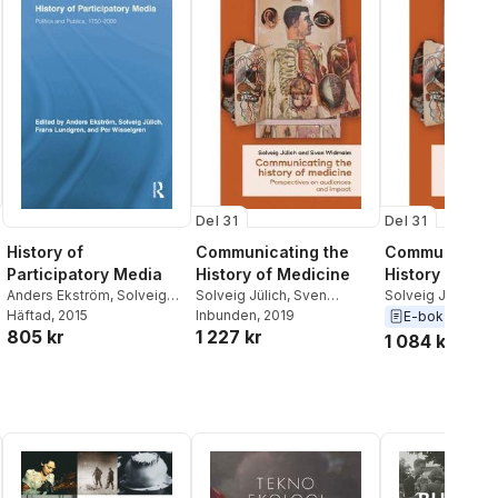
Del 31
Del 31
History of
Communicating the
Communicatin
Participatory Media
History of Medicine
History of Me
Anders Ekström
,
Solveig
Solveig Jülich
,
Sven
Solveig Jülich
,
S
Jülich
Häftad
, 2015
Widmalm
Inbunden
, 2019
Widmalm
E-bok
2019
805 kr
1 227 kr
1 084 kr