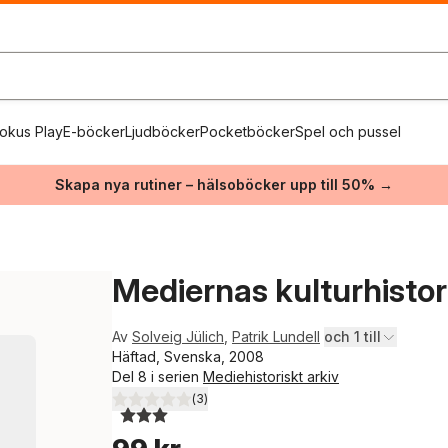
okus Play
E-böcker
Ljudböcker
Pocketböcker
Spel och pussel
Skapa nya rutiner – hälsoböcker upp till 50% →
Mediernas kulturhistor
Av
Solveig Jülich
,
Patrik Lundell
och 1 till
Häftad, Svenska, 2008
Del 8 i serien
Mediehistoriskt arkiv
(
3
)
3,0
utav 5 stjärnor. Totalt antal röster: