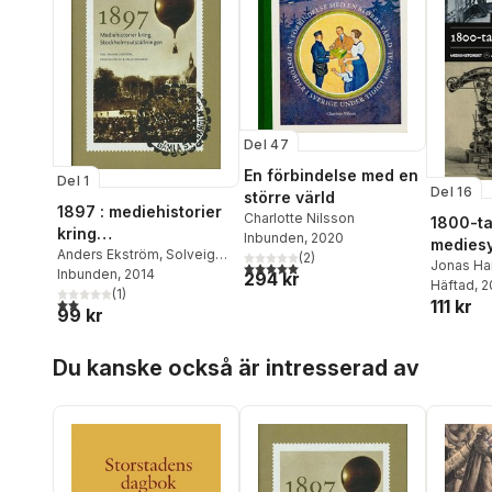
Del 47
En förbindelse med en
Del 1
Del 16
större värld
1897 : mediehistorier
Charlotte Nilsson
1800-ta
kring
Inbunden
, 2020
medies
Stockholmsutställning
Anders Ekström
,
Solveig
(
2
)
Jonas Ha
5,0
utav 5 stjärnor. Totalt antal röster:
Jülich
Inbunden
,
Pelle Snickars
, 2014
294 kr
en
Lundell
Häftad
, 
(
1
)
2,0
utav 5 stjärnor. Totalt antal röster:
111 kr
99 kr
Hoppa över listan
Du kanske också är intresserad av