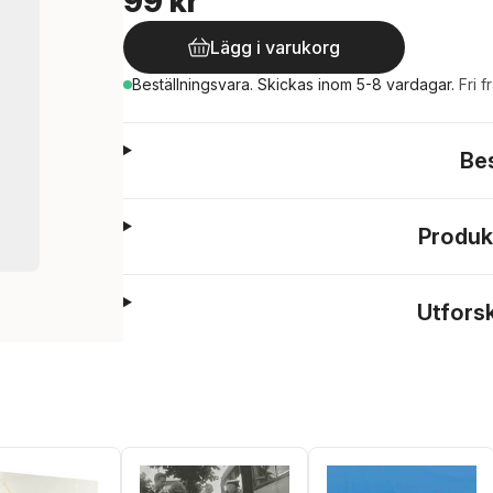
99 kr
Lägg i varukorg
Beställningsvara.
Skickas
inom 5-8 vardagar
.
Fri f
Be
Produk
Utfors