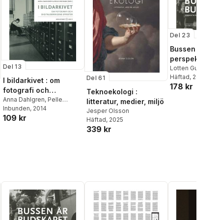
Del 23
Bussen är bud
perspektiv på
Del 13
mobilitet, mate
Lotten Gustafsso
Ylva Habel
Häftad
, 2014
,
Solve
och modernite
Del 61
I bildarkivet : om
178 kr
Ulrika Torell
,
Boel
fotografi och
Teknoekologi :
Kyrre Kverndokk
digitaliseringens
Anna Dahlgren
,
Pelle
litteratur, medier, miljö
Kaijser
,
Amanda L
Snickars
Inbunden
, 2014
effekter
Jesper Olsson
109 kr
Häftad
, 2025
339 kr