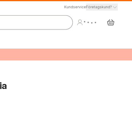
Kundservice
Företagskund?
ia