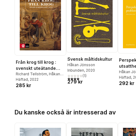
Svensk måltidskultur
Perspek
Från krog till krog :
Håkan Jönsson
utsatth
svenskt uteätande
Inbunden
, 2020
under å
Håkan Jö
under 700 år
Richard Tellström
,
Håkan
(
1
)
Alftberg
Häftad
, 
,
4,0
utav 5 stjärnor. Totalt antal röster:
Jönsson
Häftad
, 2022
279 kr
292 kr
Bildtgård
285 kr
Marianne
Höjgaard
Johanss
Magnuss
Hoppa över listan
Möllergr
Du kanske också är intresserad av
Tobias O
Rasmuss
Torgé
,
Af
Viscovi
,
P