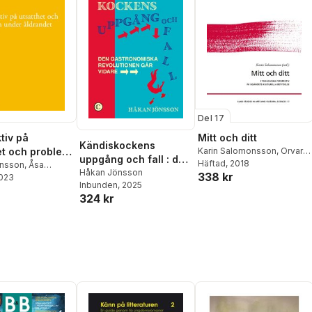
Del 17
tiv på
Mitt och ditt
Kändiskockens
et och problem
Karin Salomonsson
,
Orvar
uppgång och fall : den
Löfgren
Häftad
, 2018
,
Katarina Saltzman
,
ldrandet
nsson
,
Åsa
gastronomiska
Håkan Jönsson
338 kr
Carina Sjöholm
,
Håkan
2023
Torbjörn
Inbunden
, 2025
revolutionen går
Jönsson
,
Gabriella Nilsson
,
,
Tove Harnett
,
324 kr
vidare
Kristofer Hansson
,
Markus
 Granbom
,
Jeanne
Idvall
,
Åsa Alftberg
,
-Böytler
,
Yvonne
Charlotte Hagström
,
Jonas
on
,
Finnur
Frykman
on
,
Glenn
en
,
Rosita Nyman
,
lsson
,
Jon Dag
en
,
Cristina Joy
saneh Taei
,
Dino
eter Öberg