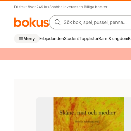
Fri frakt över 249 kr
•
Snabba leveranser
•
Billiga böcker
Sök bok, spel, pussel, penna...
Meny
Erbjudanden
Student
Topplistor
Barn & ungdom
B