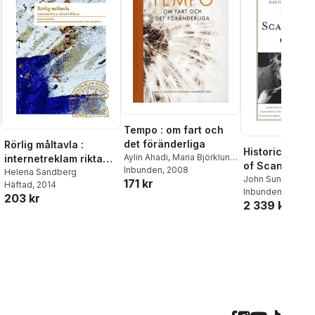
Tempo : om fart och
det föränderliga
Rörlig måltavla :
Historical Dic
Aylin Ahadi
,
Maria Björklund
,
internetreklam riktad
of Scandinavi
Marie Cronqvist
Inbunden
, 2008
,
Anna
till barn
Helena Sandberg
Cinema
John Sundholm
,
171 kr
Ekwall
,
Lotta Gustafsson
,
Häftad
, 2014
Thorsen
Inbunden
,
, 2012
Lars Gu
Anneli Löfgren
,
Annika
203 kr
2 339 kr
Andersson
,
Olof 
Olsson
,
Mia Rönnmar
,
Gunnar Iversen
,
Bi
Helena Sandberg
,
Møller
Blazenka Scheuer
,
Emma
Sparr
,
Eva Sather
,
Lena
Uller