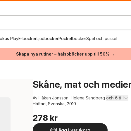
okus Play
E-böcker
Ljudböcker
Pocketböcker
Spel och pussel
Skapa nya rutiner – hälsoböcker upp till 50% →
Skåne, mat och medie
Av
Håkan Jönsson
,
Helena Sandberg
och 6 till
Häftad, Svenska, 2010
278 kr
Lägg i varukorg