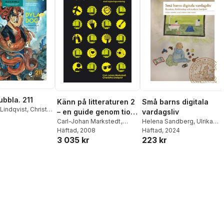
ubbla. 211
Känn på litteraturen 2
Små barns digitala
 Lindqvist
,
Christel
– en guide genom tio
vardagsliv
berg
,
Jan Hoff
,
ungdomsromaner
Carl-Johan Markstedt
,
Helena Sandberg
,
Ulrika
orsäter
,
Anders
Charlotta Lindqvist
Häftad
, 2008
Sjöberg
Häftad
, 2024
,
Ebba Sundin
,
Elise Rosberg
,
3 035 kr
223 kr
arlsson
,
Fredrik
g
,
Ylva Lidén
,
Dag
Øyvind Holen
,
Ola
Marianne
,
Henri Gylander
,
qvist
,
Rolf H.