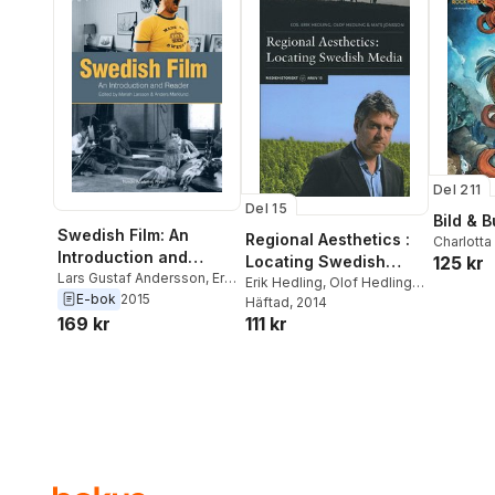
Del 211
Del 15
Bild & B
Swedish Film: An
Regional Aesthetics :
Charlotta
Introduction and
Locating Swedish
125 kr
Kaa Hed
Reader
Lars Gustaf Andersson
,
Erik
Håkan St
Media
Erik Hedling
,
Olof Hedling
,
Hedling
,
Johan Nilsson
,
E-bok
2015
Lundgren
Mats Jönsson
Häftad
, 2014
Ann-Kristin Wallengren
,
169 kr
111 kr
Thomas K
Mariah Larsson
,
Anders
Strömber
Marklund
,
Astrid
Gravem
,
Söderbergh Widding
,
Hellsten
,
Tommy Gustafsson
,
Jan
Skoglund
Holmberg
,
Kjell Furberg
,
Ola Lund
Åsa Jernudd
,
Bo Florin
,
Leif
Reimers
Furhammar
,
Bengt
Forslund
,
Per Olov Qvist
,