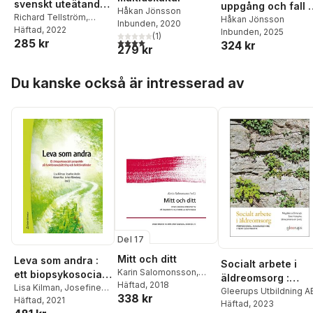
svenskt uteätande
uppgång och fall :
Håkan Jönsson
under 700 år
Richard Tellström
,
den gastronomisk
Håkan Jönsson
Inbunden
, 2020
Håkan Jönsson
Häftad
, 2022
Inbunden
, 2025
revolutionen går
(
1
)
4,0
utav 5 stjärnor. Totalt antal röster:
285 kr
324 kr
vidare
279 kr
Hoppa över listan
Du kanske också är intresserad av
Del 17
Mitt och ditt
Leva som andra :
Socialt arbete i
Karin Salomonsson
,
ett biopsykosocialt
äldreomsorg :
Orvar Löfgren
Häftad
, 2018
,
Katarina
perspektiv på
Lisa Kilman
,
Josefine
professionell
Gleerups Utbildning A
338 kr
Saltzman
,
Carina
Andin
Häftad
,
Håkan Hua
, 2021
,
funktionsnedsättni
Häftad
, 2023
handläggning i
Sjöholm
,
Håkan
Jerker Rönnberg
,