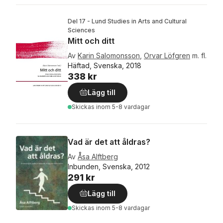
Del 17 - Lund Studies in Arts and Cultural
Sciences
Mitt och ditt
Av
Karin Salomonsson
,
Orvar Löfgren
m. fl.
Häftad, Svenska, 2018
338 kr
Lägg till
Skickas
inom 5-8 vardagar
Vad är det att åldras?
Av
Åsa Alftberg
Inbunden, Svenska, 2012
291 kr
Lägg till
Skickas
inom 5-8 vardagar