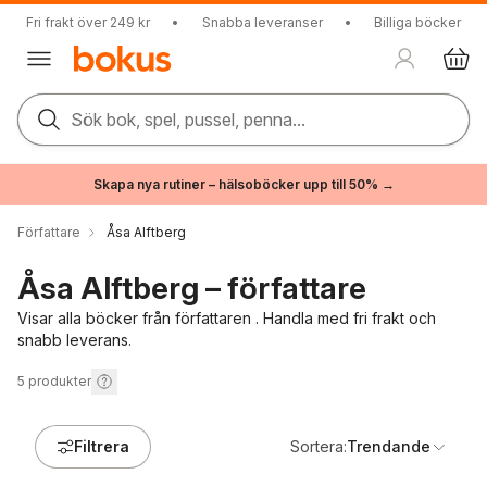
Fri frakt över 249 kr
•
Snabba leveranser
•
Billiga böcker
Sök bok, spel, pussel, penna...
Skapa nya rutiner – hälsoböcker upp till 50% →
Författare
Åsa Alftberg
Åsa Alftberg – författare
Visar alla böcker från författaren . Handla med fri frakt och
snabb leverans.
5
produkter
Filtrera
Sortera:
Trendande