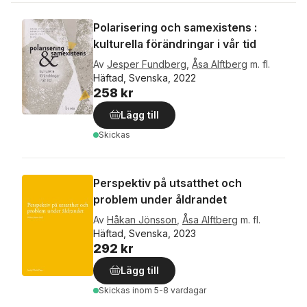
Polarisering och samexistens :
kulturella förändringar i vår tid
Av
Jesper Fundberg
,
Åsa Alftberg
m. fl.
Häftad, Svenska, 2022
258 kr
Lägg till
Skickas
Perspektiv på utsatthet och
problem under åldrandet
Av
Håkan Jönsson
,
Åsa Alftberg
m. fl.
Häftad, Svenska, 2023
292 kr
Lägg till
Skickas
inom 5-8 vardagar