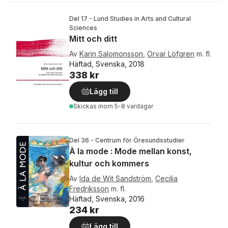
Del 17 - Lund Studies in Arts and Cultural
Sciences
Mitt och ditt
Av
Karin Salomonsson
,
Orvar Löfgren
m. fl.
Häftad, Svenska, 2018
338 kr
Lägg till
Skickas
inom 5-8 vardagar
Del 36 - Centrum för Öresundsstudier
À la mode : Mode mellan konst,
kultur och kommers
Av
Ida de Wit Sandström
,
Cecilia
Fredriksson
m. fl.
Häftad, Svenska, 2016
234 kr
Lägg till