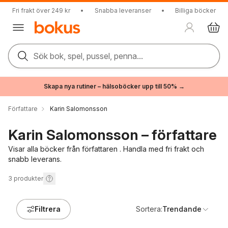
Fri frakt över 249 kr
•
Snabba leveranser
•
Billiga böcker
Sök bok, spel, pussel, penna...
Skapa nya rutiner – hälsoböcker upp till 50% →
Författare
Karin Salomonsson
Karin Salomonsson – författare
Visar alla böcker från författaren . Handla med fri frakt och
snabb leverans.
3
produkter
Filtrera
Sortera:
Trendande