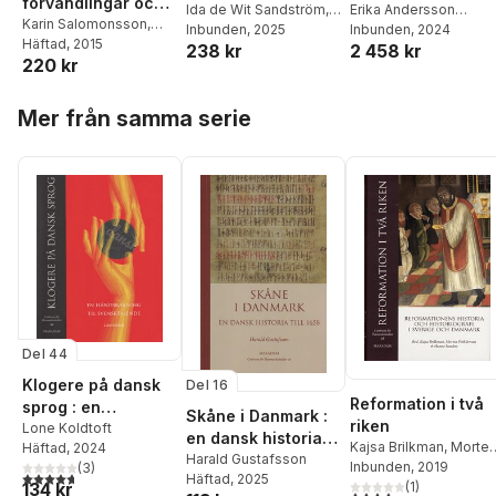
förvandlingar och
Erika Andersson
utmarker
Ida de Wit Sandström
,
förhandlingar
Karin Salomonsson
,
Cederholm
Inbunden
, 2024
,
Katja
Magnus Olofsson
Inbunden
, 2025
,
Magdalena Petersson
Häftad
, 2015
2 458 kr
238 kr
Lindqvist
,
Ida de Wit
Tobias Karlsson
,
Mikael
220 kr
McIntyre
,
Ida de Wit
Sandström
,
Philip
Ottosson
Sandström
,
Jack
Warkander
Hoppa över listan
Lainpelto
,
Kristin
Mer från samma serie
Linderoth
,
Veronica
Åberg
,
Malin Zillinger
,
Malin Andersson
,
Carina Sjöholm
,
Erika
Andersson Cederholm
Del 44
Klogere på dansk
Del 16
Reformation i två
sprog : en
Skåne i Danmark :
riken
håndsrækning til
Lone Koldtoft
en dansk historia
Kajsa Brilkman
,
Morte
Häftad
, 2024
svensktalende
till 1658
Harald Gustafsson
Fink-Jensen
Inbunden
, 2019
,
Hanne
(
3
)
4,7
utav 5 stjärnor. Totalt antal röster:
Häftad
, 2025
134 kr
Sanders
(
1
)
4,0
utav 5 stjärnor. Tota