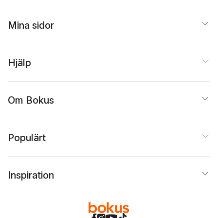
Holst Kjær
,
Kristina
Salo
,
Tone Rasch
,
Anna
Lindström
,
Orvar
Dahlgren
Löfgren
,
Fredrik
Mina sidor
Nilsson
,
Ida de Wit
Sandström
,
Carina
Sjöholm
,
Ola
Thufvesson
Hjälp
Om Bokus
Populärt
Inspiration