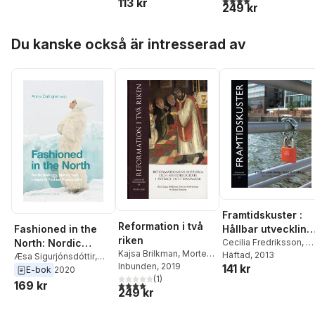
113 kr
249 kr
Hoppa över listan
Du kanske också är intresserad av
Framtidskuster :
Reformation i två
Hållbar utveckling 
Fashioned in the
riken
kustsamhällen
Cecilia Fredriksson
,
M
North: Nordic
Kajsa Brilkman
,
Morten
Larson
Häftad
,
, 2013
Noel Cornér
,
J
Histories, Agents
Æsa Sigurjónsdóttir
,
Fink-Jensen
Inbunden
, 2019
,
Hanne
141 kr
van der Eynden
,
Kirst
Christine Sjöberg
,
Ane
E-bok
2020
and Images of
Sanders
(
1
)
Monrad Hansen
,
Kirsti
Lynge-Jorlén
,
Anne-
169 kr
4,0
utav 5 stjärnor. Totalt antal röster:
Fashion
249 kr
Mathiesen Hjemdahl
,
Sofie Hjemdahl
,
Marie
Photography
Thomas Højrup
,
Sarah
Riegels Melchior
,
Merja