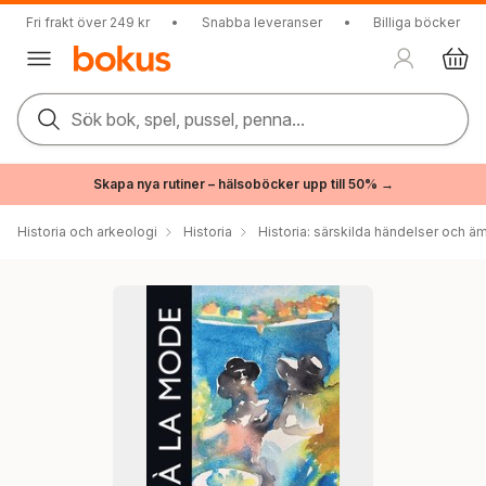
Fri frakt över 249 kr
•
Snabba leveranser
•
Billiga böcker
Sök bok, spel, pussel, penna...
Skapa nya rutiner – hälsoböcker upp till 50% →
Historia och arkeologi
Historia
Historia: särskilda händelser och ä