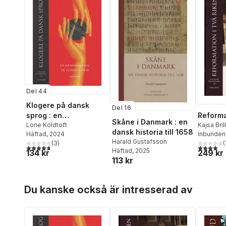
Steiner
,
Anette Svensson
,
Perbrand Magnusson
,
Olle Widhe
Rudolf Rydstedt
,
Niklas
Schiöler
,
Lennart Sjögren
,
Lena Sjöstrand
,
Göran
Sonnevi
,
Nina Södergren
,
Niklas Törnlund
,
Jan Olov
Ullén
Del 44
Klogere på dansk
Del 16
sprog : en
Reformat
Skåne i Danmark : en
håndsrækning til
Lone Koldtoft
Kajsa Bri
dansk historia till 1658
Häftad
, 2024
Fink-Jen
Inbunden
svensktalende
Harald Gustafsson
(
3
)
Sanders
(
4,7
utav 5 stjärnor. Totalt antal röster:
4,0
utav 5 
Häftad
, 2025
134 kr
249 kr
113 kr
Hoppa över listan
Du kanske också är intresserad av