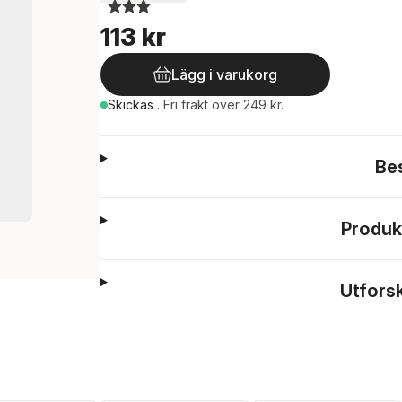
113 kr
Lägg i varukorg
Skickas
.
Fri frakt över 249 kr.
Be
Produk
Utfors