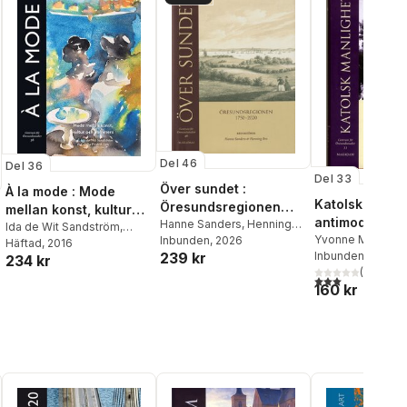
Del 46
Del 36
Del 33
Över sundet :
À la mode : Mode
Katolsk manlig
Öresundsregionen
mellan konst, kultur
antimoderna
1750-2020
Hanne Sanders
,
Henning
och kommers
Ida de Wit Sandström
,
alternativet -
Yvonne Maria We
Bro
Inbunden
, 2026
Cecilia Fredriksson
Häftad
, 2016
,
Maria
239 kr
Inbunden
, 2014
missionärer o
234 kr
Carlgren
,
Agneta Helmius
,
(
1
)
Anne-Sofie Hjemdahl
,
lekmän i Skan
3,0
utav 5 stjärnor
al röster:
160 kr
Viveka Kjellmer
,
Karin
Lövgren
,
Maria Mackinney-
Valentin
,
Marie Riegels
Melchior
,
Karun Nordgård
,
Magdalena Petersson
McIntyre
,
Trine Brun
Petersen
,
Karin
Salomonsson
,
Carina