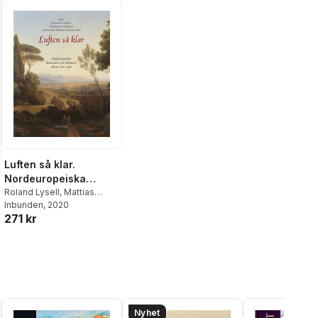
Luften så klar.
Nordeuropeiska
konstnärer och
Roland Lysell
,
Mattias
Pirholt
Inbunden
,
Anna Smedberg
, 2020
författare i Rom 1780-
271 kr
Bondesson
1950
Nyhet