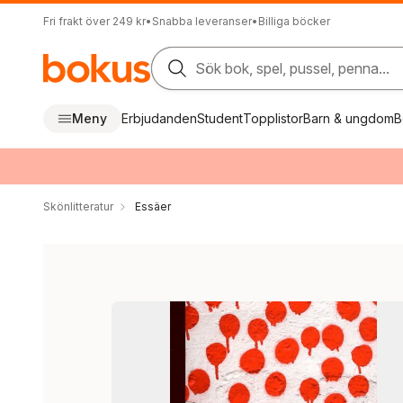
Fri frakt över 249 kr
•
Snabba leveranser
•
Billiga böcker
Sök bok, spel, pussel, penna...
Meny
Erbjudanden
Student
Topplistor
Barn & ungdom
B
Skönlitteratur
Essäer