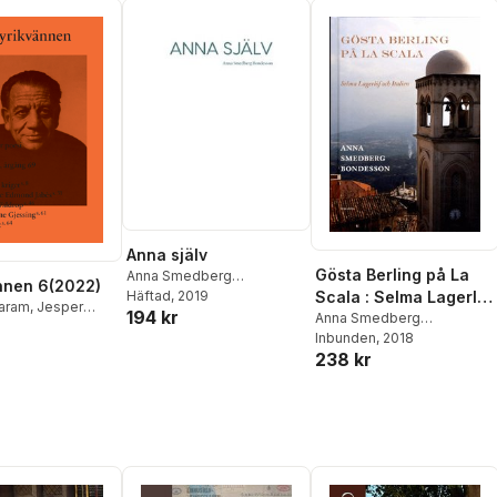
Anna själv
Gösta Berling på La
Anna Smedberg
nnen 6(2022)
Bondesson
Häftad
, 2019
Scala : Selma Lagerlöf
aram
,
Jesper
194 kr
och Italien
Anna Smedberg
Rosmarie
Bondesson
Inbunden
, 2018
Aurora Luque
,
238 kr
essing
,
Adrienne
a Smedberg
on
,
Sinziana
zette Romero