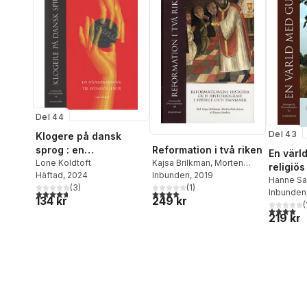
Del 44
Del 43
Klogere på dansk
sprog : en
Reformation i två riken
En värl
håndsrækning til
Lone Koldtoft
Kajsa Brilkman
,
Morten
religiös
Häftad
, 2024
Fink-Jensen
Inbunden
, 2019
,
Hanne
svensktalende
kyrka i
Hanne Sa
(
3
)
Sanders
(
1
)
Inbunden
4,7
utav 5 stjärnor. Totalt antal röster:
4,0
utav 5 stjärnor. Totalt antal röster:
Lunds s
134 kr
249 kr
(
4,0
utav 5 
219 kr