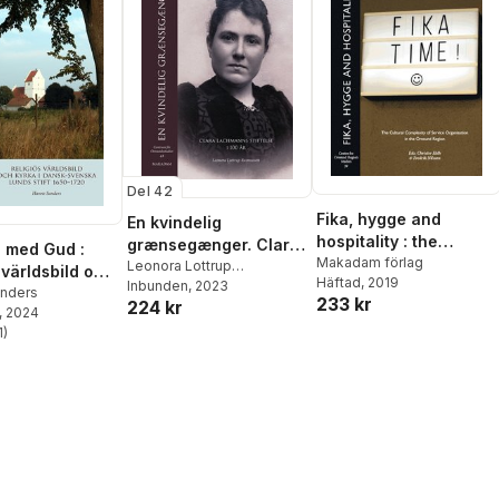
Del 42
Fika, hygge and
En kvindelig
hospitality : the
grænsegænger. Clara
d med Gud :
cultural complexity of
Makadam förlag
Lachmanns stiftelse i
Leonora Lottrup
 världsbild och
Häftad
, 2019
service organisation
Rasmussen
Inbunden
, 2023
100 år
 dansk-svenska
nders
233 kr
224 kr
in the Öresund region
, 2024
tift 1650-1720
1
)
stjärnor. Totalt antal röster: