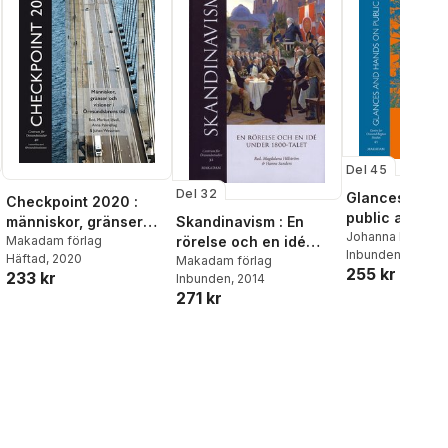
Sjöholm
,
Else Skjold
,
Philip
Warkander
,
Hanna Wittrock
Del 45
Del 32
Glances and 
Checkpoint 2020 :
public art : a
Skandinavism : En
människor, gränser
kaleidoscopic
Johanna Rivano 
rörelse och en idé
och visioner i
Makadam förlag
Rikke Lie Halber
Inbunden
, 2025
monuments in 
Häftad
, 2020
under 1800-talet
Makadam förlag
Öresundsbrons tid
255 kr
Dam Christensen
233 kr
space in the 
Inbunden
, 2014
271 kr
region and b