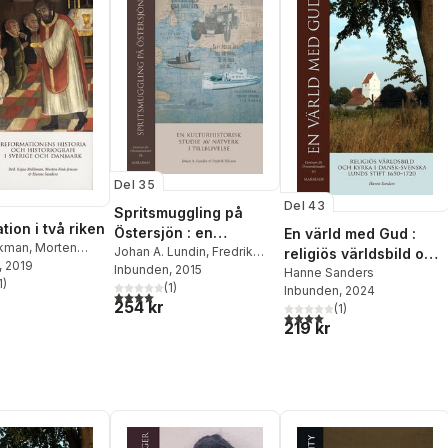
Del 35
Del 43
Spritsmuggling på
ion i två riken
Östersjön : en
En värld med Gud :
lkman
,
Morten
kulturhistorisk studie
Johan A. Lundin
,
Fredrik
religiös världsbild och
sen
, 2019
,
Hanne
Nilsson
Inbunden
, 2015
av nätverk i tillblivelse
kyrka i dansk-svenska
Hanne Sanders
1
)
(
1
)
Inbunden
, 2024
stjärnor. Totalt antal röster:
Lunds stift 1650-1720
4,0
utav 5 stjärnor. Totalt antal röster:
254 kr
(
1
)
4,0
utav 5 stjärnor. Totalt ant
219 kr