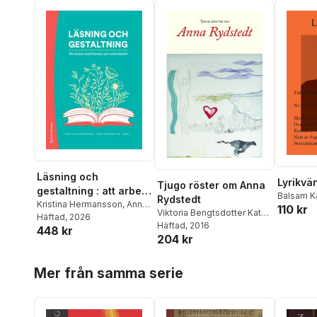
Läsning och
Lyrikvä
Tjugo röster om Anna
gestaltning : att arbeta
Balsam K
Rydstedt
med litteratur på
Kristina Hermansson
,
Anna
110 kr
Svenbro
,
Viktoria Bengtsdotter Katz
,
Nordenstam
Häftad
, 2026
,
Malin Blix
,
mellanstadiet
Waldrop
,
Ingegerd Blomstrand
Häftad
, 2016
,
Anna
448 kr
Christoffer Dahl
,
Martin
Signe Gj
204 kr
Smedberg Bondesson
,
Hellström
,
Ola Henricsson
,
Rich
,
Ann
Jonas Ellerström
,
Horace
Mary Ingemansson
,
Peter
Bondess
Hoppa över listan
Engdahl
,
Ulrika
Kostenniemi
,
Stefan
Mer från samma serie
Ravini
,
Li
Emmanuelsson
,
Stina
Lundström
,
Maria Nilson
,
Niknami
Hammar
,
Lena Jönsson
,
Olle Nordberg
,
Anna
Eva Lilja
,
Lena Lundgren
,
Smedberg Bondesson
,
Ann
Chen Maiping
,
Eva