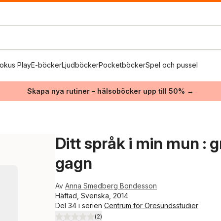
okus Play
E-böcker
Ljudböcker
Pocketböcker
Spel och pussel
Skapa nya rutiner – hälsoböcker upp till 50% →
Ditt språk i min mun :
gagn
Av
Anna Smedberg Bondesson
Häftad, Svenska, 2014
Del 34 i serien
Centrum för Öresundsstudier
(
2
)
3,0
utav 5 stjärnor. Totalt antal röster: