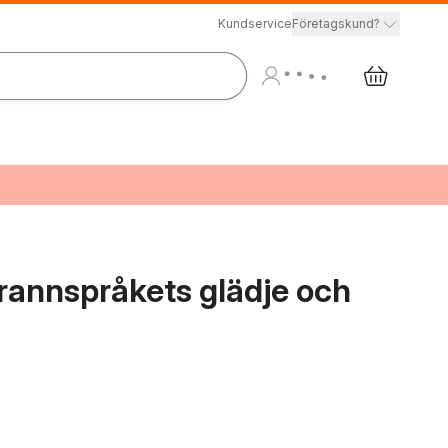
Kundservice
Företagskund?
 grannspråkets glädje och