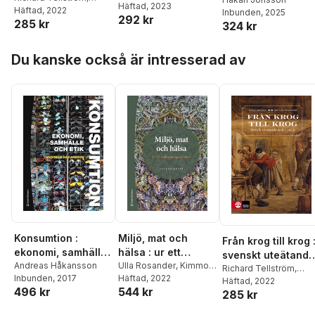
den gastronomisk
Alftberg
Häftad
, 2023
,
Torbjörn
åldrandet
Håkan Jönsson
Häftad
, 2022
Inbunden
, 2025
revolutionen går
292 kr
Bildtgård
,
Tove Harnett
,
285 kr
324 kr
vidare
Marianne Granbom
,
Jeanne Höjgaard-
Hoppa över listan
Böytler
,
Yvonne
Du kanske också är intresserad av
Johansson
,
Finnur
Magnusson
,
Glenn
Möllergren
,
Rosita
Nyman
,
Tobias Olsson
,
Jon Dag Rasmussen
,
Cristina Joy Torgé
,
Afsaneh Taei
,
Dino
Viscovi
,
Peter Öberg
Konsumtion :
Miljö, mat och
Från krog till krog 
ekonomi, samhälle
hälsa : ur ett
svenskt uteätande
och etik
Andreas Håkansson
hållbarhetsperspek
Ulla Rosander
,
Kimmo
under 700 år
Richard Tellström
,
Inbunden
, 2017
Rumpunen
Häftad
, 2022
tiv
Håkan Jönsson
Häftad
, 2022
496 kr
544 kr
285 kr