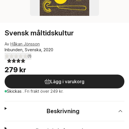
Svensk måltidskultur
Av
Håkan Jönsson
Inbunden, Svenska, 2020
(
1
)
4,0
utav 5 stjärnor. Totalt antal röster:
279 kr
Lägg i varukorg
Skickas
.
Fri frakt över 249 kr.
Beskrivning