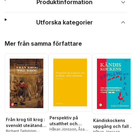
Produktinformation
Utforska kategorier
Hoppa över listan
Mer från samma författare
Perspektiv på
Från krog till krog :
Kändiskockens
utsatthet och
svenskt uteätande
uppgång och fall :
problem under
Håkan Jönsson
,
Åsa
under 700 år
Richard Tellström
,
Håkan Jönsson