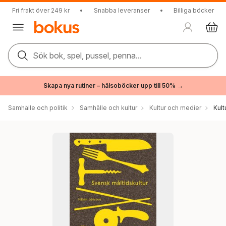
Fri frakt över 249 kr
•
Snabba leveranser
•
Billiga böcker
Sök bok, spel, pussel, penna...
Skapa nya rutiner – hälsoböcker upp till 50% →
Samhälle och politik
Samhälle och kultur
Kultur och medier
Kul