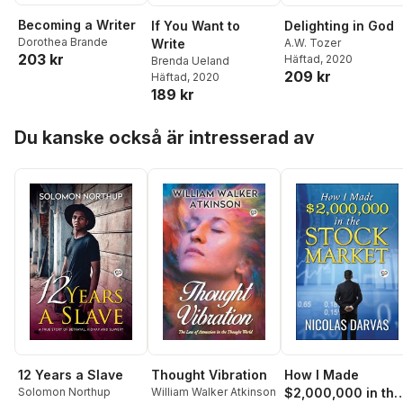
Becoming a Writer
If You Want to
Delighting in God
Dorothea Brande
Write
A.W. Tozer
203 kr
Häftad
, 2020
Brenda Ueland
209 kr
Häftad
, 2020
189 kr
Hoppa över listan
Du kanske också är intresserad av
12 Years a Slave
Thought Vibration
How I Made
Solomon Northup
William Walker Atkinson
$2,000,000 in the