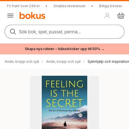
Fri frakt över 249 kr
•
Snabba leveranser
•
Billiga böcker
Sök bok, spel, pussel, penna...
Skapa nya rutiner – hälsoböcker upp till 50% →
Ande, kropp och själ
Ande, kropp och själ
Självhjälp och inspiratio