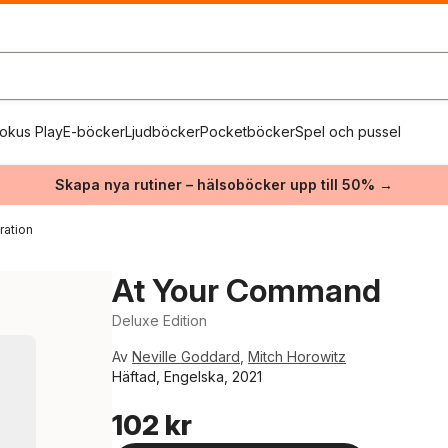
okus Play
E-böcker
Ljudböcker
Pocketböcker
Spel och pussel
Skapa nya rutiner – hälsoböcker upp till 50% →
ration
At Your Command
Deluxe Edition
Av
Neville Goddard
,
Mitch Horowitz
Häftad, Engelska, 2021
102 kr