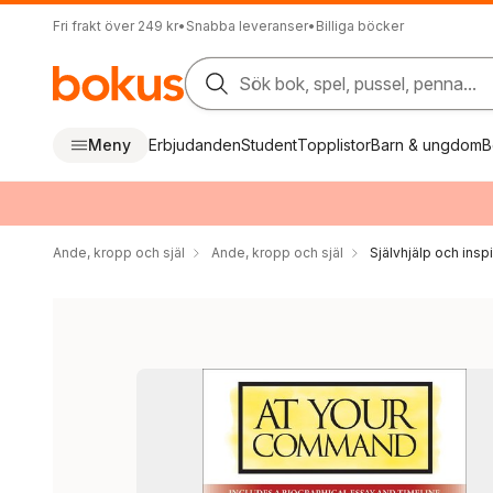
Fri frakt över 249 kr
•
Snabba leveranser
•
Billiga böcker
Sök bok, spel, pussel, penna...
Meny
Erbjudanden
Student
Topplistor
Barn & ungdom
B
Ande, kropp och själ
Ande, kropp och själ
Självhjälp och inspi