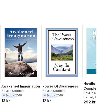
Neville Godda
Awakened Imagination
Power Of Awareness
Complete Coll
Neville Goddard
Neville Goddard
Neville Goddard
,
E-bok
2016
E-bok
2016
Mantegna
Häftad
, 2023
13 kr
12 kr
292 kr