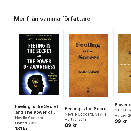
Hoppa över listan
Mer från samma författare
Power 
Feeling Is the Secret
Feeling is the Secret
Neville 
and The Power of
Neville Goddard
,
Neville
Häftad
, 
Awareness
Neville Goddard
Häftad
, 2013
99 kr
Häftad
, 2023
89 kr
181 kr