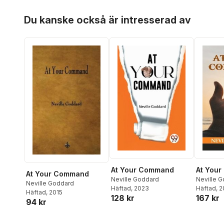
Hoppa över listan
Du kanske också är intresserad av
At Your Command
At You
At Your Command
Neville Goddard
Neville 
Neville Goddard
Häftad
, 2023
Häftad
, 
Häftad
, 2015
128 kr
167 kr
94 kr