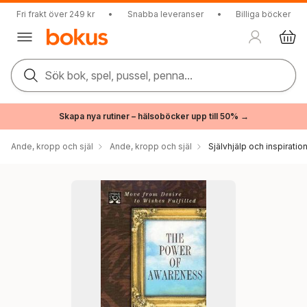
Fri frakt över 249 kr
•
Snabba leveranser
•
Billiga böcker
Sök bok, spel, pussel, penna...
Skapa nya rutiner – hälsoböcker upp till 50% →
Ande, kropp och själ
Ande, kropp och själ
Självhjälp och inspiratio