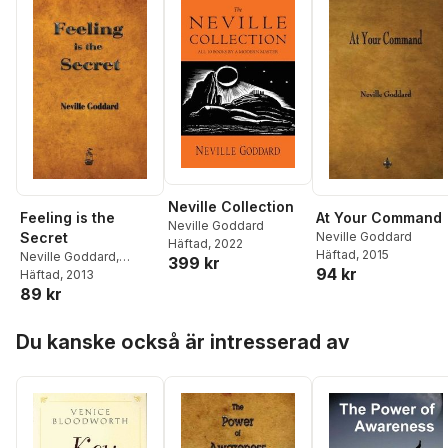
Neville Collection
Feeling is the
At Your Command
Neville Goddard
Secret
Neville Goddard
Häftad
, 2022
Häftad
, 2015
Neville Goddard
,
399 kr
94 kr
Neville
Häftad
, 2013
89 kr
Hoppa över listan
Du kanske också är intresserad av