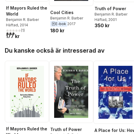
If Mayors Ruled the
Truth of Power
Cool Cities
World
Benjamin R. Barber
Benjamin R. Barber
Häftad
, 2001
Benjamin R. Barber
E-bok
2017
350 kr
Häftad
, 2014
180 kr
(
1
)
3,0
utav 5 stjärnor. Totalt antal röster:
177 kr
Hoppa över listan
Du kanske också är intresserad av
If Mayors Ruled the
Truth of Power
A Place for Us: Ho