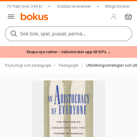
Fri frakt över 249 kr
•
Snabba leveranser
•
Billiga böcker
Sök bok, spel, pussel, penna...
Skapa nya rutiner – hälsoböcker upp till 50% →
Psykologi och pedagogik
Pedagogik
Utbildningsstrategier och utb