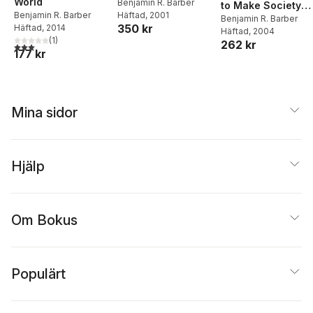
World
Benjamin R. Barber
to Make Society
Häftad
, 2001
Benjamin R. Barber
Civil and
Benjamin R. Barber
350 kr
Häftad
, 2014
Häftad
, 2004
Democracy Stron
(
1
)
262 kr
3,0
utav 5 stjärnor. Totalt antal röster:
177 kr
Mina sidor
Hjälp
Om Bokus
Populärt