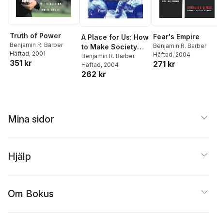
Truth of Power
Fear's Empire
A Place for Us: How
Benjamin R. Barber
Benjamin R. Barber
to Make Society
Häftad
, 2001
Häftad
, 2004
Civil and
Benjamin R. Barber
351 kr
271 kr
Häftad
, 2004
Democracy Strong
262 kr
Mina sidor
Hjälp
Om Bokus