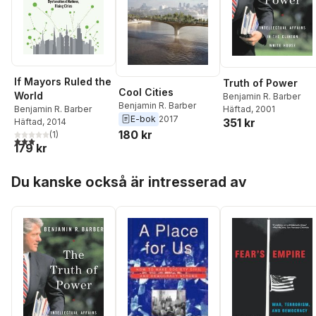
If Mayors Ruled the
Truth of Power
Cool Cities
World
Benjamin R. Barber
Benjamin R. Barber
Häftad
, 2001
Benjamin R. Barber
E-bok
2017
351 kr
Häftad
, 2014
180 kr
(
1
)
3,0
utav 5 stjärnor. Totalt antal röster:
179 kr
Hoppa över listan
Du kanske också är intresserad av