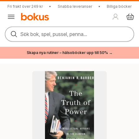
Fri frakt över 249 kr
•
Snabba leveranser
•
Billiga böcker
Sök bok, spel, pussel, penna...
Skapa nya rutiner – hälsoböcker upp till 50% →