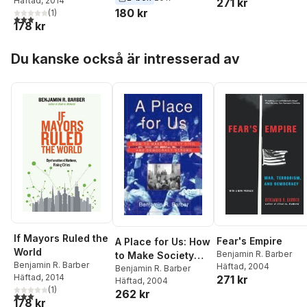
Häftad
, 2014
271 kr
180 kr
(
1
)
3,0
utav 5 stjärnor. Totalt antal röster:
178 kr
Hoppa över listan
Du kanske också är intresserad av
If Mayors Ruled the
Fear's Empire
A Place for Us: How
World
Benjamin R. Barber
to Make Society
Benjamin R. Barber
Häftad
, 2004
Civil and
Benjamin R. Barber
Häftad
, 2014
271 kr
Häftad
, 2004
Democracy Strong
(
1
)
262 kr
3,0
utav 5 stjärnor. Totalt antal röster:
178 kr