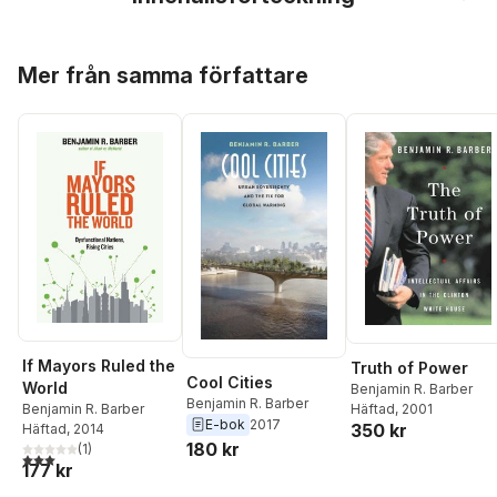
Hoppa över listan
Mer från samma författare
If Mayors Ruled the
Truth of Power
Cool Cities
World
Benjamin R. Barber
Benjamin R. Barber
Häftad
, 2001
Benjamin R. Barber
E-bok
2017
350 kr
Häftad
, 2014
180 kr
(
1
)
3,0
utav 5 stjärnor. Totalt antal röster:
177 kr