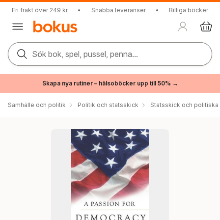
Fri frakt över 249 kr
•
Snabba leveranser
•
Billiga böcker
Sök bok, spel, pussel, penna...
Skapa nya rutiner – hälsoböcker upp till 50% →
Samhälle och politik
Politik och statsskick
Statsskick och politisk