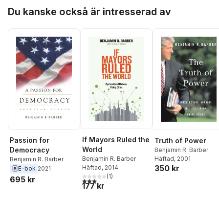
Hoppa över listan
Du kanske också är intresserad av
If Mayors Ruled the
Passion for
Truth of Power
World
Democracy
Benjamin R. Barber
Häftad
, 2001
Benjamin R. Barber
Benjamin R. Barber
350 kr
Häftad
, 2014
E-bok
2021
(
1
)
695 kr
3,0
utav 5 stjärnor. Totalt antal röster:
177 kr