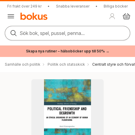
Fri frakt över 249 kr
•
Snabba leveranser
•
Billiga böcker
Sök bok, spel, pussel, penna...
Skapa nya rutiner – hälsoböcker upp till 50% →
Samhälle och politik
Politik och statsskick
Centralt styre och förval