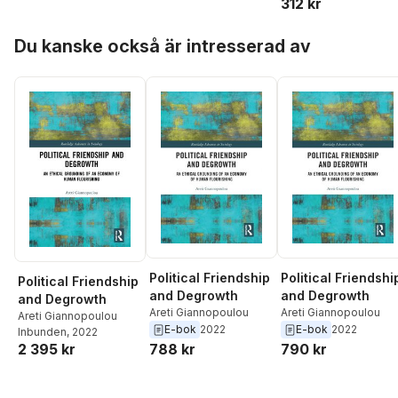
312 kr
Hoppa över listan
Du kanske också är intresserad av
Political Friendship
Political Friendshi
Political Friendship
and Degrowth
and Degrowth
and Degrowth
Areti Giannopoulou
Areti Giannopoulou
Areti Giannopoulou
E-bok
2022
E-bok
2022
Inbunden
, 2022
2 395 kr
788 kr
790 kr