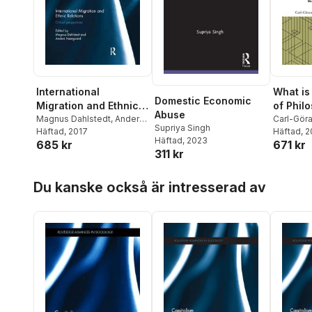
What is
International
Domestic Economic
of Phil
Migration and Ethnic
Abuse
Carl-Gör
Relations
Magnus Dahlstedt
,
Anders
Supriya Singh
Henrik L
Häftad
, 
Neergaard
Häftad
, 2017
Häftad
, 2023
671 kr
685 kr
311 kr
Hoppa över listan
Du kanske också är intresserad av