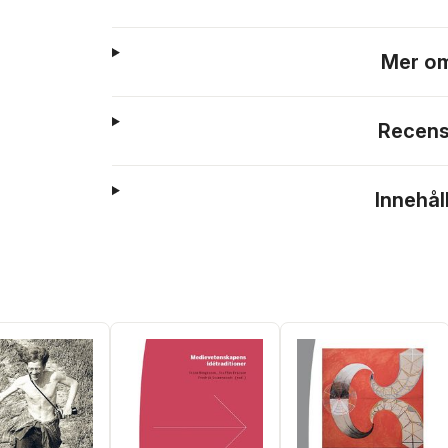
Mer om
Recens
Innehål