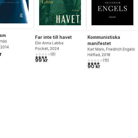
ism
Far inte till havet
Kommunistiska
rnäs
Elin Anna Labba
manifestet
2014
Pocket
, 2024
Karl Marx
,
Friedrich Engels
r
(
6
)
Häftad
, 2018
3,8
utav 5 stjärnor. Totalt antal röster:
99 kr
(
15
)
3,9
utav 5 stjärnor. Totalt ant
90 kr