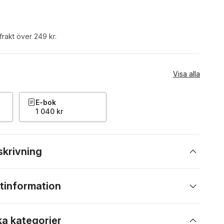
 frakt över 249 kr.
Visa alla
E-bok
1 040 kr
skrivning
tinformation
ka kategorier