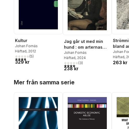
Strömnin
Kultur
Jag går ut med min
bland a
Johan Fornäs
hund : om arternas
Häftad
, 2012
Johan Fo
vänskap
Johan Fornäs
(
5
)
Häftad
, 
Häftad
, 2024
3,8
utav 5 stjärnor. Totalt antal röster:
329 kr
263 kr
(
3
)
4,0
utav 5 stjärnor. Totalt antal röster:
238 kr
Hoppa över listan
Mer från samma serie