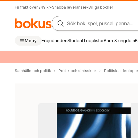
Fri frakt över 249 kr
•
Snabba leveranser
•
Billiga böcker
Sök bok, spel, pussel, penna...
Meny
Erbjudanden
Student
Topplistor
Barn & ungdom
B
Samhälle och politik
Politik och statsskick
Politiska ideologie