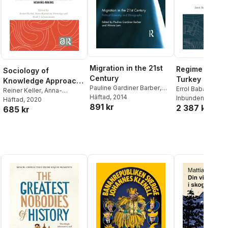
Roosvall
,
Sven Ross
,
Per
Ståhlberg
,
Johanna
Sumiala
,
Sven Olov
Wallenstein
,
Kajsa Weber
,
Espen Ytreberg
,
Patrik Åker
Migration in the 21st
Regime Chang
Sociology of
Century
Turkey
Knowledge Approach
Pauline Gardiner Barber
,
Errol Babacan
,
Me
to Discourse
Reiner Keller
,
Anna-
Winnie Lem
Häftad
, 2014
Kutun
Inbunden
,
Ezgi Pinar
, 2021
,
Katharina Hornidge
Häftad
, 2020
,
Wolf
891 kr
2 387 kr
Yilmaz
685 kr
Schünemann