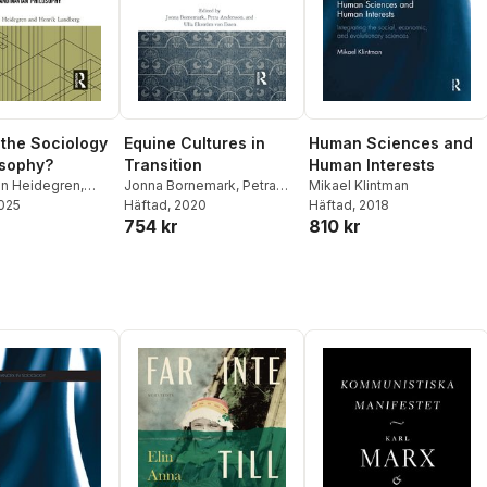
Wallenstein
,
Espen
Wisselgren
Ytreberg
,
Patrik Åker
 the Sociology
Equine Cultures in
Human Sciences and
osophy?
Transition
Human Interests
an Heidegren
,
Jonna Bornemark
,
Petra
Mikael Klintman
undberg
2025
Andersson
Häftad
, 2020
,
Ulla Ekström
Häftad
, 2018
754 kr
810 kr
von Essen