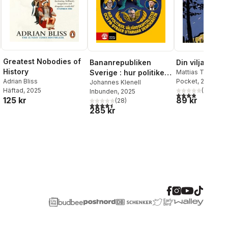
Greatest Nobodies of
Bananrepubliken
Din vilja sitte
History
Sverige : hur politiker,
Mattias Timande
Adrian Bliss
Pocket
, 2025
välfärdskapitalister
Johannes Klenell
Häftad
, 2025
(
8
)
Inbunden
, 2025
och pr-byråer utarmar
3,9
utav 5 stjärnor
125 kr
89 kr
(
28
)
demokratin
al röster:
4,5
utav 5 stjärnor. Totalt antal röster:
285 kr