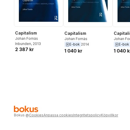
Capitalism
Capitalism
Capital
Johan Fornäs
Johan Fornäs
Johan Fo
Inbunden
, 2013
E-bok
2014
E-bok
2 387 kr
1 040 kr
1 040 k
Bokus
@
Cookies
Anpassa cookies
Integritetspolicy
Köpvillkor