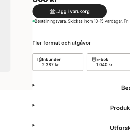
Lägg i varukorg
Beställningsvara.
Skickas
inom 10-15 vardagar
.
Fri
Fler format och utgåvor
Inbunden
E-bok
2 387 kr
1 040 kr
Be
Produk
Utfors