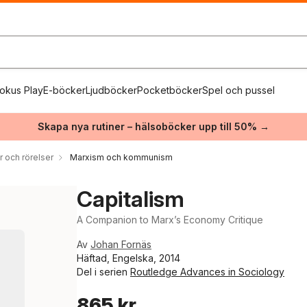
okus Play
E-böcker
Ljudböcker
Pocketböcker
Spel och pussel
Skapa nya rutiner – hälsoböcker upp till 50% →
r och rörelser
Marxism och kommunism
Capitalism
A Companion to Marx’s Economy Critique
Av
Johan Fornäs
Häftad, Engelska, 2014
Del i serien
Routledge Advances in Sociology
865 kr