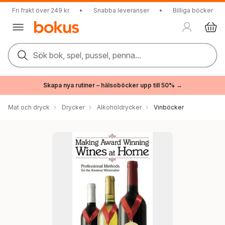
Fri frakt över 249 kr
•
Snabba leveranser
•
Billiga böcker
Sök bok, spel, pussel, penna...
Skapa nya rutiner – hälsoböcker upp till 50% →
Mat och dryck
Drycker
Alkoholdrycker
Vinböcker