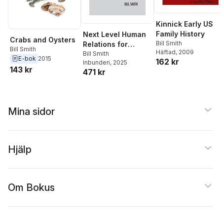
Kinnick Early US
Family History
Next Level Human
Crabs and Oysters
Bill Smith
Relations for
Bill Smith
Häftad
, 2009
Smaller
Bill Smith
E-bok
2015
162 kr
Inbunden
, 2025
Manufacturers
143 kr
471 kr
Mina sidor
Hjälp
Om Bokus