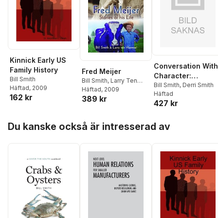
Kinnick Early US
Conversation With
Family History
Fred Meijer
Character:
Bill Smith
Bill Smith
,
Larry Ten
Teaching the art o
Bill Smith
,
Derri Smith
Häftad
, 2009
Harmsel
Häftad
, 2009
Häftad
conversation, fro
162 kr
389 kr
427 kr
"hello" to
"farewell"
Hoppa över listan
Du kanske också är intresserad av