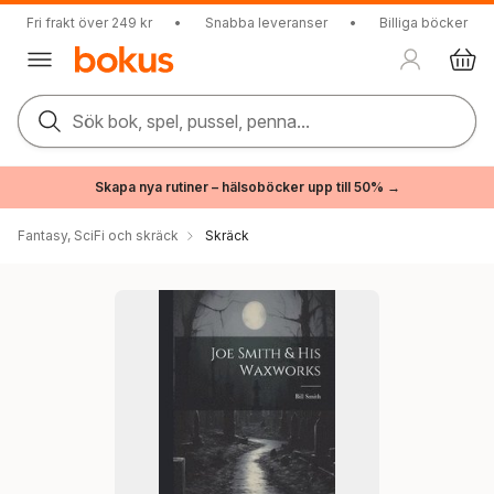
Fri frakt över 249 kr
•
Snabba leveranser
•
Billiga böcker
Sök bok, spel, pussel, penna...
Skapa nya rutiner – hälsoböcker upp till 50% →
Fantasy, SciFi och skräck
Skräck