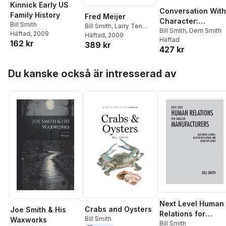
Kinnick Early US
Conversation With
Family History
Fred Meijer
Character:
Bill Smith
Bill Smith
,
Larry Ten
Teaching the art o
Bill Smith
,
Derri Smith
Häftad
, 2009
Harmsel
Häftad
, 2009
Häftad
conversation, fro
162 kr
389 kr
427 kr
"hello" to
"farewell"
Hoppa över listan
Du kanske också är intresserad av
Next Level Human
Crabs and Oysters
Joe Smith & His
Relations for
Bill Smith
Waxworks
Smaller
Bill Smith