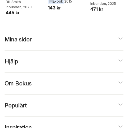
E-bok
2015
Bill Smith
Inbunden
, 2025
Manufacturers
143 kr
Inbunden
, 2023
471 kr
445 kr
Mina sidor
Hjälp
Om Bokus
Populärt
Inspiration