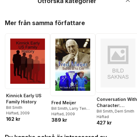
Utforska kategorier
Hoppa över listan
Mer från samma författare
Kinnick Early US
Conversation With
Family History
Fred Meijer
Character:
Bill Smith
Bill Smith
,
Larry Ten
Teaching the art o
Bill Smith
,
Derri Smith
Häftad
, 2009
Harmsel
Häftad
, 2009
Häftad
conversation, fro
162 kr
389 kr
427 kr
"hello" to
"farewell"
Hoppa över listan