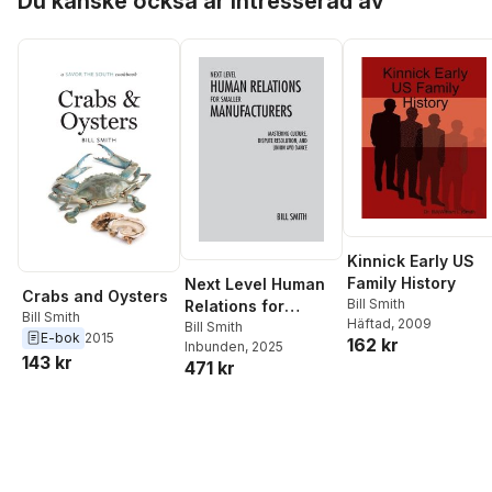
Du kanske också är intresserad av
Kinnick Early US
Family History
Next Level Human
Crabs and Oysters
Bill Smith
Relations for
Bill Smith
Häftad
, 2009
Smaller
Bill Smith
E-bok
2015
162 kr
Inbunden
, 2025
Manufacturers
143 kr
471 kr