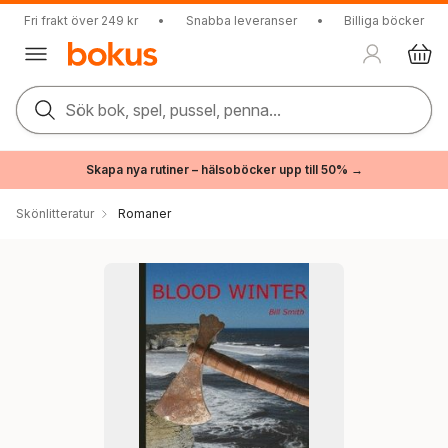
Fri frakt över 249 kr
•
Snabba leveranser
•
Billiga böcker
Sök bok, spel, pussel, penna...
Skapa nya rutiner – hälsoböcker upp till 50% →
Skönlitteratur
Romaner