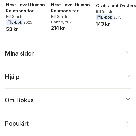
Next Level Human
Next Level Human
Crabs and Oyster
Relations for
Relations for
Bill Smith
Smaller
Bill Smith
Smaller
Bill Smith
E-bok
2015
Häftad
, 2025
E-bok
2025
Manufacturers
Manufacturers
143 kr
214 kr
53 kr
Mina sidor
Hjälp
Om Bokus
Populärt