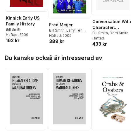
Kinnick Early US
Conversation With
Family History
Fred Meijer
Character:
Bill Smith
Bill Smith
,
Larry Ten
Teaching the art o
Bill Smith
,
Derri Smith
Häftad
, 2009
Harmsel
Häftad
, 2009
Häftad
conversation, fro
162 kr
389 kr
433 kr
"hello" to
"farewell"
Hoppa över listan
Du kanske också är intresserad av