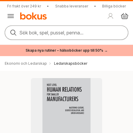
Fri frakt över 249 kr
•
Snabba leveranser
•
Billiga böcker
Sök bok, spel, pussel, penna...
Skapa nya rutiner – hälsoböcker upp till 50% →
Ekonomi och Ledarskap
Ledarskapsböcker