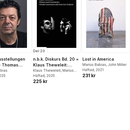
Del 20
Ausstellungen
n.b.k. Diskurs Bd. 20 =
Lost in America
= Thomas
Klaus Theweleit:
Marius Babias
,
John Miller
Häftad
, 2021
abias
Filmen nach
Klaus Theweleit
,
Marius
231 kr
2025
Babias
Häftad
, 2025
Auschwitz: Claude
225 kr
Lanzmann und Jean
Luc Godard