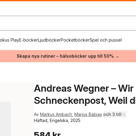
okus Play
E-böcker
Ljudböcker
Pocketböcker
Spel och pussel
Skapa nya rutiner – hälsoböcker upp till 50% →
Andreas Wegner – Wir 
Schneckenpost, Weil d
Av
Markus Ambach
,
Marius Babias
och 3 till
Häftad, Engelska, 2025
584 kr