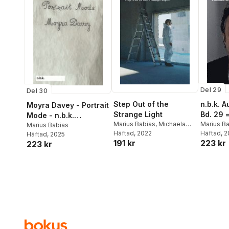
Del 29
Del 30
Step Out of the
n.b.k. 
Moyra Davey - Portrait
Strange Light
Bd. 29 
Mode - n.b.k.
Marius Babias
,
Michaela
Arslan
Marius B
Ausstellungen Bd. 30
Marius Babias
Richter
Häftad
, 2022
Häftad
, 
Häftad
, 2025
191 kr
223 kr
223 kr