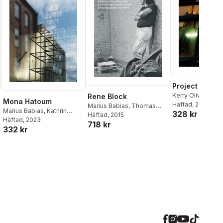
Project Europ
Kerry Oliver-Smit
Rene Block
Mona Hatoum
Babias
Häftad
,
, 2010
Boris Gro
Marius Babias
,
Thomas
Marius Babias
,
Kathrin
328 kr
Kohler
Häftad
,
, 2015
Philip Ursprung
,
Becker
Häftad
, 2023
718 kr
Birgit Eusterschulte
,
Marius
332 kr
Babias
,
Stella Rollig