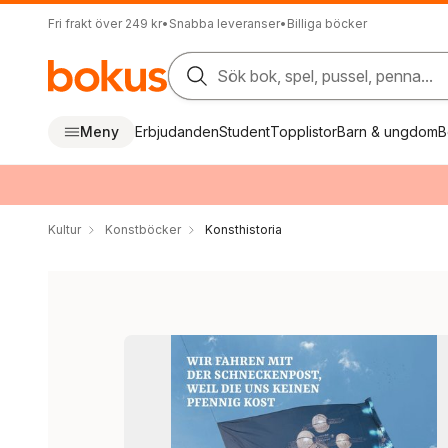
Fri frakt över 249 kr
•
Snabba leveranser
•
Billiga böcker
Sök bok, spel, pussel, penna...
Meny
Erbjudanden
Student
Topplistor
Barn & ungdom
B
Kultur
Konstböcker
Konsthistoria