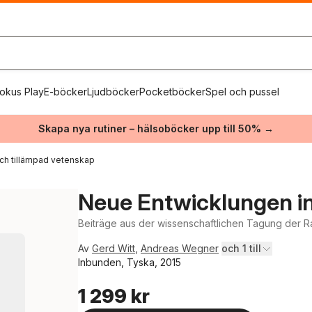
okus Play
E-böcker
Ljudböcker
Pocketböcker
Spel och pussel
Skapa nya rutiner – hälsoböcker upp till 50% →
och tillämpad vetenskap
Neue Entwicklungen in
Beiträge aus der wissenschaftlichen Tagung der R
Av
Gerd Witt
,
Andreas Wegner
och 1 till
Inbunden, Tyska, 2015
1 299 kr