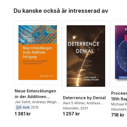
Hoppa över listan
Du kanske också är intresserad av
Neue Entwicklungen
Proceed
in der Additiven
Deterrence by Denial
19th Ra
Fertigung
Jan Sehrt
,
Andreas Wegner
,
Alex S Wilner
,
Andreas
Confere
Michael 
Gerd Witt
E-bok
2015
Wegner
Inbunden
, 2021
Eichmann
Inbunden
Germany
1 257 kr
1 381 kr
718 kr
2023