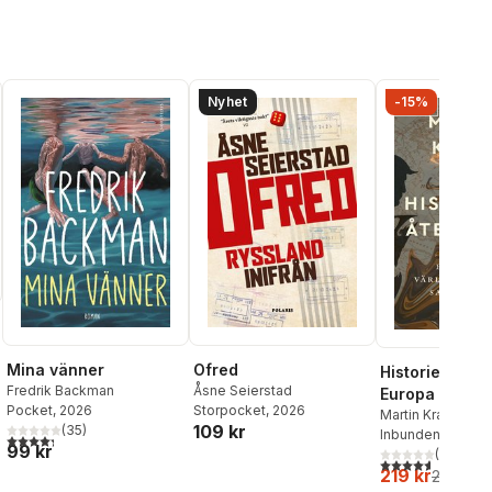
Nyhet
-15%
Mina vänner
Ofred
Historiens åte
Fredrik Backman
Åsne Seierstad
Europa och
Pocket
, 2026
Storpocket
, 2026
världsordning
Martin Kragh
109 kr
(
35
)
Inbunden
, 2025
sammanbrott
4,3
utav 5 stjärnor. Totalt antal röster:
99 kr
(
33
)
4,6
utav 5 stjärnor
219 kr
259 kr