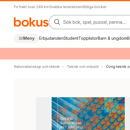
Fri frakt över 249 kr
•
Snabba leveranser
•
Billiga böcker
Sök bok, spel, pussel, penna...
Meny
Erbjudanden
Student
Topplistor
Barn & ungdom
B
Naturvetenskap och teknik
Teknik och industri
Övrig teknik 