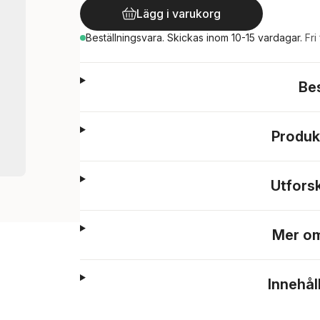
Lägg i varukorg
Beställningsvara.
Skickas
inom 10-15 vardagar
.
Fri
Be
Produk
Utfors
Mer om
Innehål