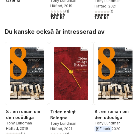
479 kr
Tony Lundman
Tony Lundman
Häftad
, 2019
Häftad
, 2021
(
1
)
(
1
)
5,0
utav 5 stjärnor. Totalt antal röster:
5,0
utav 5 stjärnor. Tota
196 kr
129 kr
Hoppa över listan
Du kanske också är intresserad av
8 : en roman om
8 : en roman om
Tiden enligt
den odödliga
den odödliga
Bologna
Tony Lundman
Tony Lundman
Tony Lundman
Häftad
, 2019
Häftad
, 2021
E-bok
2020
(
1
)