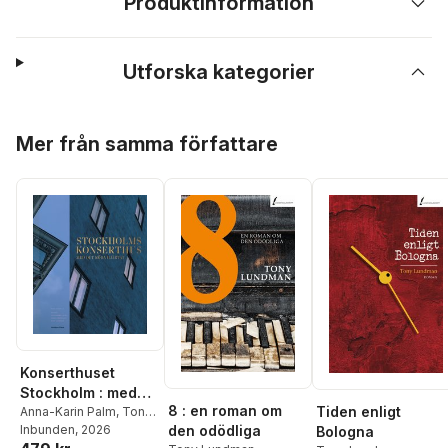
Produktinformation
Utforska kategorier
Hoppa över listan
Mer från samma författare
Konserthuset
Stockholm : med
8 : en roman om
Tiden enligt
det röda hjärtat
Anna-Karin Palm
,
Tony
Lundman
Inbunden
,
, 2026
Bo
den odödliga
Bologna
Madestrand