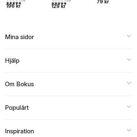
(
1
)
79 kr
5,0
utav 5 stjärnor. Totalt antal röster:
5,0
utav 5 stjärnor. Totalt antal röster:
196 kr
129 kr
Mina sidor
Hjälp
Om Bokus
Populärt
Inspiration