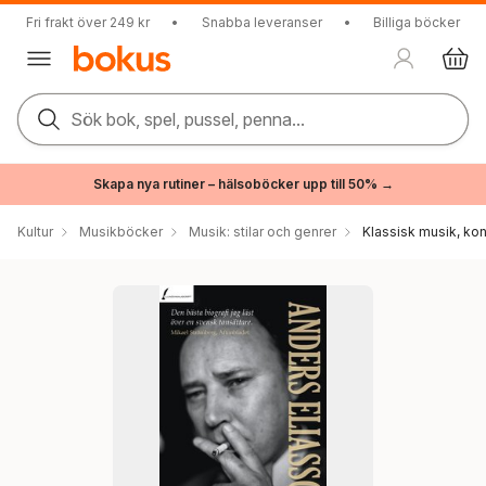
Fri frakt över 249 kr
•
Snabba leveranser
•
Billiga böcker
Sök bok, spel, pussel, penna...
Skapa nya rutiner – hälsoböcker upp till 50% →
Kultur
Musikböcker
Musik: stilar och genrer
Klassisk musik, ko