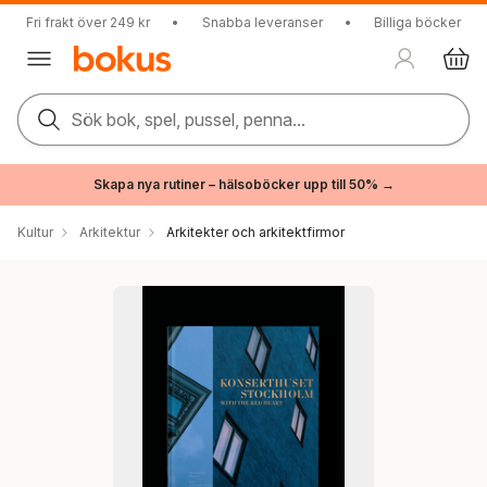
Fri frakt över 249 kr
•
Snabba leveranser
•
Billiga böcker
Sök bok, spel, pussel, penna...
Skapa nya rutiner – hälsoböcker upp till 50% →
Kultur
Arkitektur
Arkitekter och arkitektfirmor