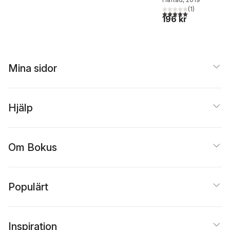
(
1
)
5,0
utav 5 stjärnor. Tota
196 kr
Mina sidor
Hjälp
Om Bokus
Populärt
Inspiration