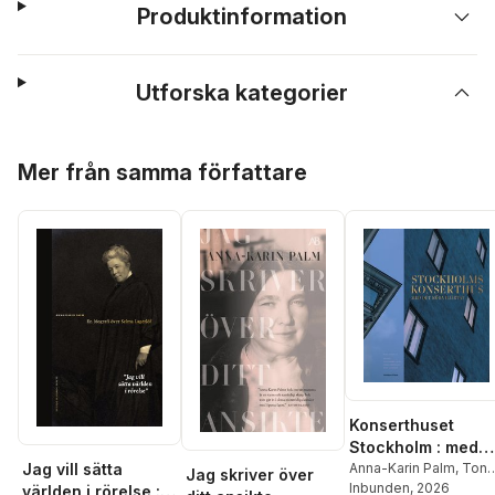
Produktinformation
Utforska kategorier
Hoppa över listan
Mer från samma författare
Konserthuset
Stockholm : med
Jag vill sätta
det röda hjärtat
Anna-Karin Palm
,
Tony
Jag skriver över
Lundman
Inbunden
,
, 2026
Bo
världen i rörelse :