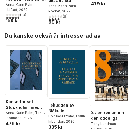
ditt ansikte
479 kr
Madestrand
en biografi över
Anna-Karin Palm
Anna-Karin Palm
Häftad
, 2020
Selma Lagerlöf
Pocket
, 2022
(
13
)
(
8
)
4,7
utav 5 stjärnor. Totalt antal röster:
4,1
utav 5 stjärnor. Totalt antal röster:
159 kr
99 kr
Hoppa över listan
Du kanske också är intresserad av
Konserthuset
I skuggan av
Stockholm : med
Blåkulla
8 : en roman om
det röda hjärtat
Anna-Karin Palm
,
Tony
Bo Madestrand
,
Malin
Lundman
Inbunden
,
, 2026
Bo
den odödliga
Zimm
Inbunden
, 2020
479 kr
Madestrand
Tony Lundman
335 kr
Häftad
, 2019