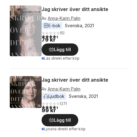
Jag skriver över ditt ansikte
Av
Anna-Karin Palm
E-bok
Svenska
, 
2021
(
5
)
4,4
utav 5 stjärnor. Totalt antal röster:
79 kr
Lägg till
Läs direkt efter köp
Jag skriver över ditt ansikte
Av
Anna-Karin Palm
Ljudbok
Svenska
, 
2021
(
27
)
4,4
utav 5 stjärnor. Totalt antal röster:
99 kr
Lägg till
Lyssna direkt efter köp