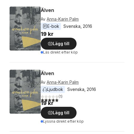
Älven
Av
Anna-Karin Palm
E-bok
Svenska
, 
2016
19 kr
Lägg till
Läs direkt efter köp
Älven
Av
Anna-Karin Palm
Ljudbok
Svenska
, 
2016
(
1
)
5,0
utav 5 stjärnor. Totalt antal röster:
19 kr
Lägg till
Lyssna direkt efter köp