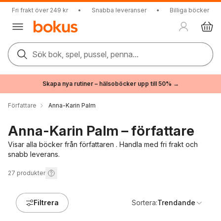
Fri frakt över 249 kr
•
Snabba leveranser
•
Billiga böcker
Sök bok, spel, pussel, penna...
Skapa nya rutiner – hälsoböcker upp till 50% →
Författare
Anna-Karin Palm
Anna-Karin Palm – författare
Visar alla böcker från författaren . Handla med fri frakt och
snabb leverans.
27
produkter
Filtrera
Sortera:
Trendande