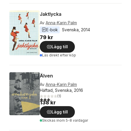
Jaktlycka
Av
Anna-Karin Palm
E-bok
Svenska
, 
2014
79 kr
Lägg till
Läs direkt efter köp
Älven
Av
Anna-Karin Palm
Häftad, Svenska, 2016
(
1
)
3,0
utav 5 stjärnor. Totalt antal röster:
138 kr
Lägg till
Skickas
inom 5-8 vardagar