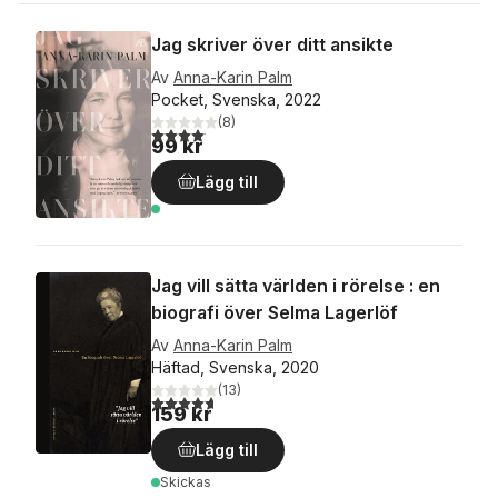
Jag skriver över ditt ansikte
Av
Anna-Karin Palm
Pocket, Svenska, 2022
(
8
)
4,1
utav 5 stjärnor. Totalt antal röster:
99 kr
Lägg till
Jag vill sätta världen i rörelse : en
biografi över Selma Lagerlöf
Av
Anna-Karin Palm
Häftad, Svenska, 2020
(
13
)
4,7
utav 5 stjärnor. Totalt antal röster:
159 kr
Lägg till
Skickas