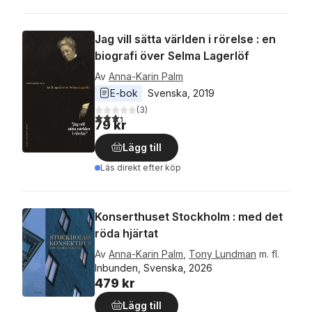
Jag vill sätta världen i rörelse : en
biografi över Selma Lagerlöf
Av
Anna-Karin Palm
E-bok
Svenska
, 
2019
(
3
)
3,3
utav 5 stjärnor. Totalt antal röster:
79 kr
Lägg till
Läs direkt efter köp
Konserthuset Stockholm : med det
röda hjärtat
Av
Anna-Karin Palm
,
Tony Lundman
m. fl.
Inbunden, Svenska, 2026
479 kr
Lägg till