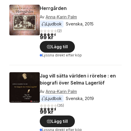
Herrgården
Av
Anna-Karin Palm
Ljudbok
Svenska
, 
2015
(
2
)
4,5
utav 5 stjärnor. Totalt antal röster:
99 kr
Lägg till
Lyssna direkt efter köp
Jag vill sätta världen i rörelse : en
biografi över Selma Lagerlöf
Av
Anna-Karin Palm
Ljudbok
Svenska
, 
2019
(
35
)
4,6
utav 5 stjärnor. Totalt antal röster:
99 kr
Lägg till
Lyssna direkt efter köp