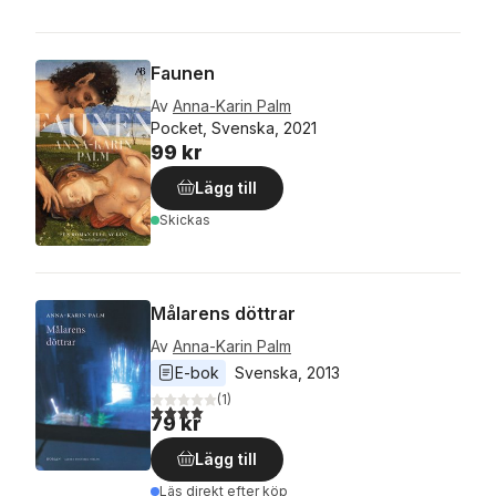
Faunen
Av
Anna-Karin Palm
Pocket, Svenska, 2021
99 kr
Lägg till
Skickas
Målarens döttrar
Av
Anna-Karin Palm
E-bok
Svenska
, 
2013
(
1
)
4,0
utav 5 stjärnor. Totalt antal röster:
79 kr
Lägg till
Läs direkt efter köp