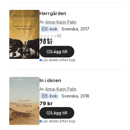
Herrgården
Av
Anna-Karin Palm
E-bok
Svenska
, 
2017
(
2
)
3,5
utav 5 stjärnor. Totalt antal röster:
79 kr
Lägg till
Läs direkt efter köp
In i öknen
Av
Anna-Karin Palm
E-bok
Svenska
, 
2018
79 kr
Lägg till
Läs direkt efter köp