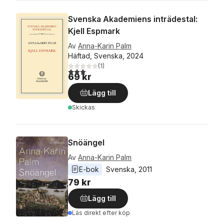
Svenska Akademiens inträdestal:
Kjell Espmark
Av
Anna-Karin Palm
Häftad, Svenska, 2024
(
1
)
3,0
utav 5 stjärnor. Totalt antal röster:
69 kr
Lägg till
Skickas
Snöängel
Av
Anna-Karin Palm
E-bok
Svenska
, 
2011
79 kr
Lägg till
Läs direkt efter köp