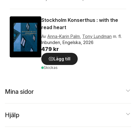
Stockholm Konserthus : with the
read heart
Av
Anna-Karin Palm
,
Tony Lundman
m. fl.
Inbunden, Engelska, 2026
479 kr
Lägg till
Skickas
Mina sidor
Hjälp