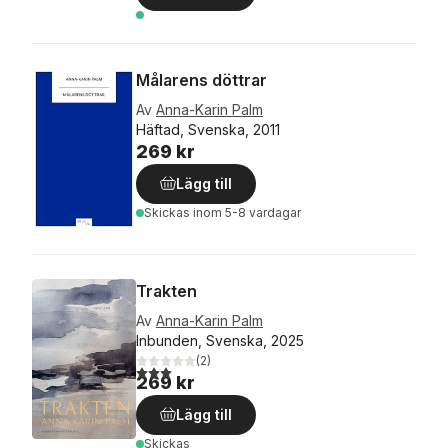
Målarens döttrar
Av
Anna-Karin Palm
Häftad, Svenska, 2011
269 kr
Lägg till
Skickas
inom 5-8 vardagar
Trakten
Av
Anna-Karin Palm
Inbunden, Svenska, 2025
(
2
)
3,0
utav 5 stjärnor. Totalt antal röster:
269 kr
Lägg till
Skickas