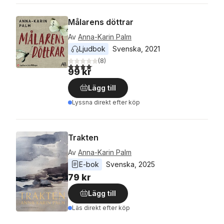
Målarens döttrar
Av
Anna-Karin Palm
Ljudbok
Svenska
, 
2021
(
8
)
4,1
utav 5 stjärnor. Totalt antal röster:
99 kr
Lägg till
Lyssna direkt efter köp
Trakten
Av
Anna-Karin Palm
E-bok
Svenska
, 
2025
79 kr
Lägg till
Läs direkt efter köp