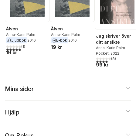
Älven
Älven
Anna-Karin Palm
Anna-Karin Palm
Jag skriver över
Ljudbok
2016
E-bok
2016
ditt ansikte
19 kr
(
1
)
Anna-Karin Palm
5,0
utav 5 stjärnor. Totalt antal röster:
19 kr
Pocket
, 2022
(
8
)
4,1
utav 5 stjärnor. Total
99 kr
Mina sidor
Hjälp
Om Bokus