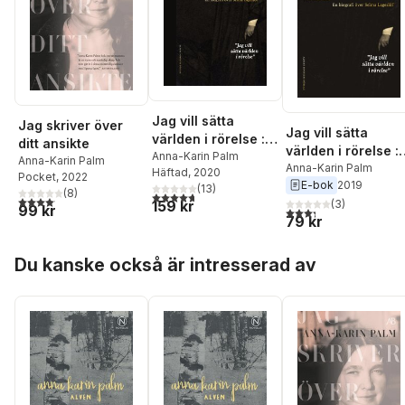
Jag vill sätta
Jag skriver över
Jag vill sätta
världen i rörelse :
ditt ansikte
världen i rörelse :
en biografi över
Anna-Karin Palm
Anna-Karin Palm
en biografi över
Anna-Karin Palm
Häftad
, 2020
Selma Lagerlöf
Pocket
, 2022
E-bok
2019
Selma Lagerlöf
(
13
)
(
8
)
4,7
utav 5 stjärnor. Totalt antal röster:
4,1
utav 5 stjärnor. Totalt antal röster:
(
3
)
159 kr
99 kr
3,3
utav 5 stjärnor. Tota
79 kr
Hoppa över listan
Du kanske också är intresserad av