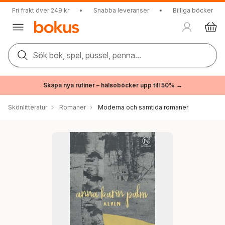
Fri frakt över 249 kr
•
Snabba leveranser
•
Billiga böcker
Sök bok, spel, pussel, penna...
Skapa nya rutiner – hälsoböcker upp till 50% →
Skönlitteratur
Romaner
Moderna och samtida romaner