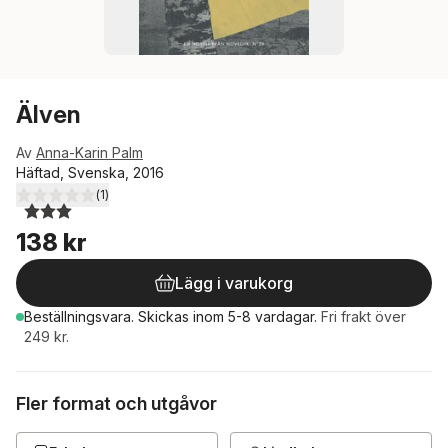
Älven
Av
Anna-Karin Palm
Häftad, Svenska, 2016
(
1
)
3,0
utav 5 stjärnor. Totalt antal röster:
138 kr
Lägg i varukorg
Beställningsvara.
Skickas
inom 5-8 vardagar
.
Fri frakt över
249 kr.
Fler format och utgåvor