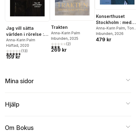
Konserthuset
Stockholm : med
Trakten
Jag vill sätta
det röda hjärtat
Anna-Karin Palm
,
Tony
Anna-Karin Palm
Lundman
Inbunden
,
, 2026
Bo
världen i rörelse :
Inbunden
, 2025
479 kr
Madestrand
en biografi över
Anna-Karin Palm
(
2
)
Häftad
, 2020
Selma Lagerlöf
3,0
utav 5 stjärnor. Totalt antal röster:
269 kr
(
13
)
4,7
utav 5 stjärnor. Totalt antal röster:
159 kr
Mina sidor
Hjälp
Om Bokus