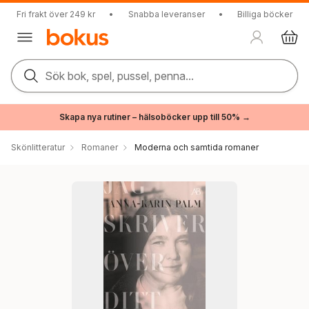
Fri frakt över 249 kr
•
Snabba leveranser
•
Billiga böcker
Sök bok, spel, pussel, penna...
Skapa nya rutiner – hälsoböcker upp till 50% →
Skönlitteratur
Romaner
Moderna och samtida romaner