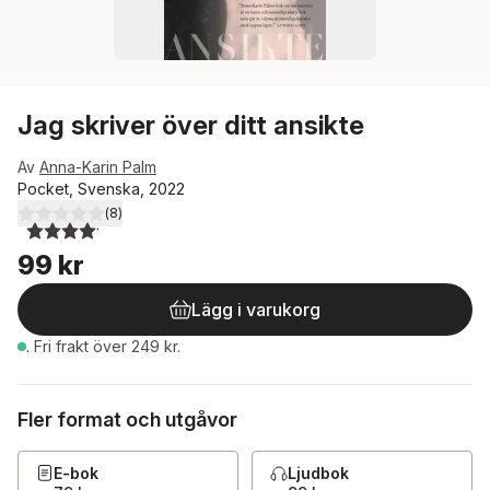
Jag skriver över ditt ansikte
Av
Anna-Karin Palm
Pocket, Svenska, 2022
(
8
)
4,1
utav 5 stjärnor. Totalt antal röster:
99 kr
Lägg i varukorg
.
Fri frakt över 249 kr.
Fler format och utgåvor
E-bok
Ljudbok