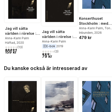
Konserthuset
Stockholm : med
Jag vill sätta
det röda hjärtat
Anna-Karin Palm
,
Tony
Jag vill sätta
Lundman
Inbunden
,
, 2026
Bo
världen i rörelse :
världen i rörelse :
479 kr
Madestrand
en biografi över
Anna-Karin Palm
en biografi över
Anna-Karin Palm
Häftad
, 2020
Selma Lagerlöf
E-bok
2019
Selma Lagerlöf
(
13
)
4,7
utav 5 stjärnor. Totalt antal röster:
(
3
)
159 kr
3,3
utav 5 stjärnor. Totalt antal röster:
79 kr
Hoppa över listan
Du kanske också är intresserad av