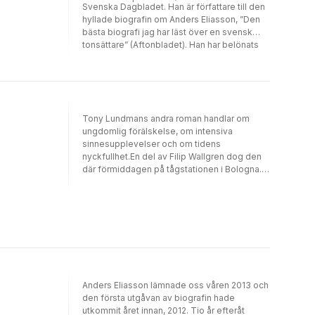
Svenska Dagbladet. Han är författare till den
hyllade biografin om Anders Eliasson, ”Den
bästa biografi jag har läst över en svensk
tonsättare” (Aftonbladet). Han har belönats
med STIMs Skriftställarpris för en penna
”som förmår förmedla den musikaliska
abstraktionens kraft”. 8 var Tony Lundmans
första roman.
Tony Lundmans andra roman handlar om
ungdomlig förälskelse, om intensiva
sinnesupplevelser och om tidens
nyckfullhet.En del av Filip Wallgren dog den
där förmiddagen på tågstationen i Bologna.
Det var ett terrordåd som skakade världen,
den 2 augusti 1980. 85 döda och över 200
skadade. Journalisten Maryam Saatchi
vikarierar på Sveriges Radio och får
uppdraget att hitta en svensk vinkel med
anledning av 40-årsminnet av händelsen. Det
gör hon: Filip Wallgren. Men det blir ingen
intervju med honom. Ett enkelt och
upplyftande radioinslag om den unge
Anders Eliasson lämnade oss våren 2013 och
svensken som överlevde bomben
den första utgåvan av biografin hade
förvandlas till något helt annat; till en
utkommit året innan, 2012. Tio år efteråt