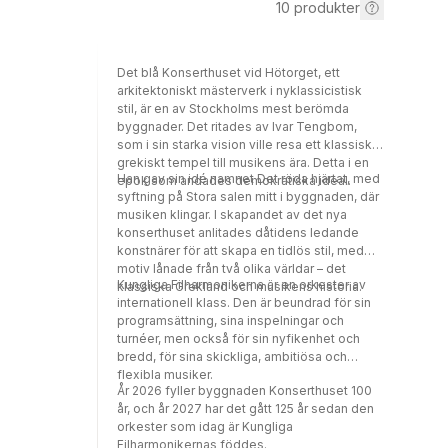
10
produkter
Det blå Konserthuset vid Hötorget, ett
arkitektoniskt mästerverk i nyklassicistisk
stil, är en av Stockholms mest berömda
byggnader. Det ritades av Ivar Tengbom,
som i sin starka vision ville resa ett klassiskt
grekiskt tempel till musikens ära. Detta i en
Han gav sin idé namnet Det röda hjärtat, med
epok som andades demokratiska ideal.
syftning på Stora salen mitt i byggnaden, där
musiken klingar. I skapandet av det nya
konserthuset anlitades dåtidens ledande
konstnärer för att skapa en tidlös stil, med
motiv lånade från två olika världar – det
Kungliga Filharmonikerna är en orkester av
klassiska Grekland och musikens historia.
internationell klass. Den är beundrad för sin
programsättning, sina inspelningar och
turnéer, men också för sin nyfikenhet och
bredd, för sina skickliga, ambitiösa och
flexibla musiker.
År 2026 fyller byggnaden Konserthuset 100
år, och år 2027 har det gått 125 år sedan den
orkester som idag är Kungliga
Filharmonikernas föddes.