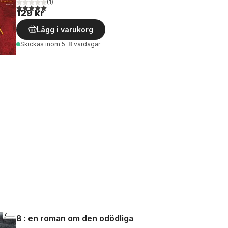
(
1
)
5,0
utav 5 stjärnor. Totalt antal röster:
129 kr
Lägg i varukorg
Skickas
inom 5-8 vardagar
8 : en roman om den odödliga