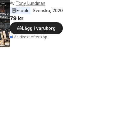
Av
Tony Lundman
E-bok
Svenska
, 
2020
79 kr
Lägg i varukorg
Läs direkt efter köp