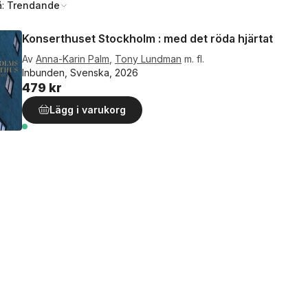
å:
Trendande
Konserthuset Stockholm : med det röda hjärtat
Av
Anna-Karin Palm
,
Tony Lundman
m. fl.
Inbunden, Svenska, 2026
479 kr
Lägg i varukorg