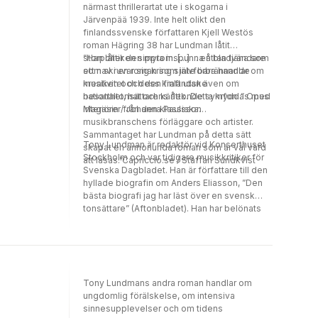
närmast thrillerartat ute i skogarna i
Järvenpää 1939. Inte helt olikt den
finlandssvenske författaren Kjell Westös
roman Hägring 38 har Lundman låtit
storpolitiken sippra in. [...] ... en bladvändare
”Han låter den mytomspunna åttan tjäna som
som skruvar sig kring självförbrännande
ett nav i en roman som inte bara handlar om
kreativitet och den finländske
musiken och dess kraft utan även om
nationaltonsättarens åttonde symfoni.” Opus
besatthet, hat och kärlek. Detta kryddas med
Magasin / Johanna Paulsson
interiörer från den klassiska
musikbranschens förläggare och artister.
Sammantaget har Lundman på detta sätt
Tony Lundman är redaktör vid Konserthuset
skapat en annorlunda roman som är väl värd
Stockholm och var tidigare musikkritiker för
att läsas.”Capriccio.se / Staffan Sundkvist
Svenska Dagbladet. Han är författare till den
hyllade biografin om Anders Eliasson, ”Den
bästa biografi jag har läst över en svensk
tonsättare” (Aftonbladet). Han har belönats
med STIMs Skriftställarpris för en penna
”som förmår förmedla den musikaliska
abstraktionens kraft”. 8 var Tony Lundmans
första roman.
Tony Lundmans andra roman handlar om
ungdomlig förälskelse, om intensiva
sinnesupplevelser och om tidens