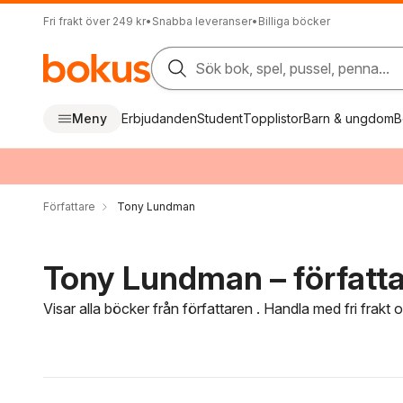
Fri frakt över 249 kr
•
Snabba leveranser
•
Billiga böcker
Sök bok, spel, pussel, penna...
Meny
Erbjudanden
Student
Topplistor
Barn & ungdom
B
Författare
Tony Lundman
Tony Lundman – författ
Visar alla böcker från författaren . Handla med fri frakt
Hoppa över filtreringsmeny