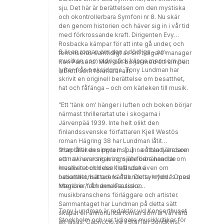
sju. Det här är berättelsen om den mystiska
och okontrollerbara Symfoni nr 8. Nu skär
den genom historien och häver sig in i vår tid
med förkrossande kraft. Dirigenten Evy
Rosbacka kämpar för att inte gå under, och
8 är en roman om den odödliga – om
terroriseras samtidigt av sin tidigare manager
musiken som aldrig fick klinga men som nu
Ken Parsons. Men det börjar med ett simpelt
lyfter från boksidorna. Tony Lundman har
inbrott som förändrar allt.
skrivit en originell berättelse om besatthet,
hat och fåfänga – och om kärleken till musik.
”Ett 'tänk om' hänger i luften och boken börjar
närmast thrillerartat ute i skogarna i
Järvenpää 1939. Inte helt olikt den
finlandssvenske författaren Kjell Westös
roman Hägring 38 har Lundman låtit
storpolitiken sippra in. [...] ... en bladvändare
”Han låter den mytomspunna åttan tjäna som
som skruvar sig kring självförbrännande
ett nav i en roman som inte bara handlar om
kreativitet och den finländske
musiken och dess kraft utan även om
nationaltonsättarens åttonde symfoni.” Opus
besatthet, hat och kärlek. Detta kryddas med
Magasin / Johanna Paulsson
interiörer från den klassiska
musikbranschens förläggare och artister.
Sammantaget har Lundman på detta sätt
Tony Lundman är redaktör vid Konserthuset
skapat en annorlunda roman som är väl värd
Stockholm och var tidigare musikkritiker för
att läsas.”Capriccio.se / Staffan Sundkvist