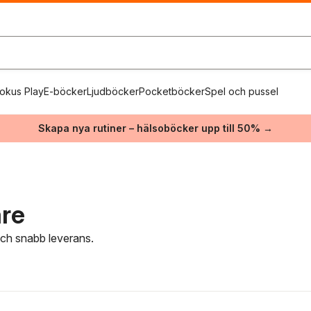
okus Play
E-böcker
Ljudböcker
Pocketböcker
Spel och pussel
Skapa nya rutiner – hälsoböcker upp till 50% →
are
 och snabb leverans.