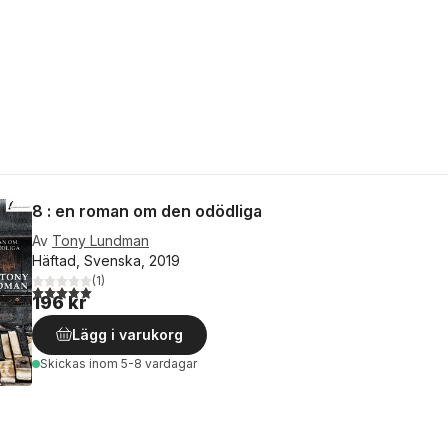
8 : en roman om den odödliga
Av
Tony Lundman
Häftad, Svenska, 2019
(
1
)
5,0
utav 5 stjärnor. Totalt antal röster:
196 kr
Lägg i varukorg
Skickas
inom 5-8 vardagar