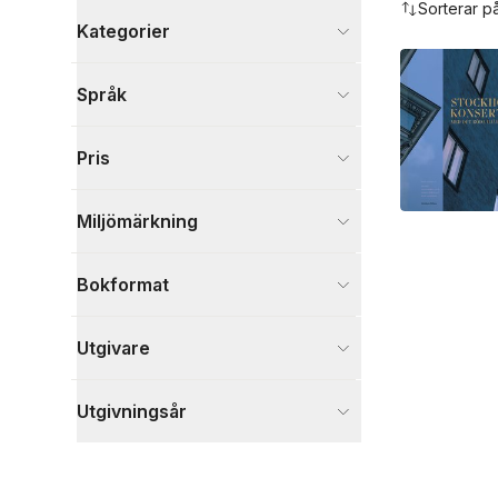
Sorterar p
Kategorier
Böcker
Språk
Kultur
4
Skönlitteratur
5
Pris
Biografier
2
Visa fler
Miljömärkning
Visa fler
Bokformat
Utgivare
Utgivningsår