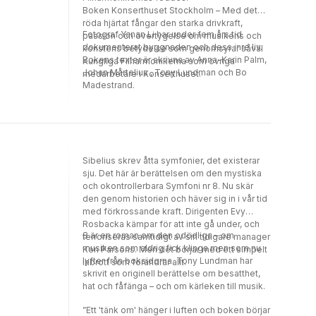
Boken Konserthuset Stockholm – Med det
röda hjärtat fångar den starka drivkraft,
Fotograf Yanan Li har under fem års tid
passion och övertygelse om musikens och
dokumenterat byggnaden och dess inre liv.
konstens betydelse som genomsyrar såväl
Bokens texter är skrivna av Anna-Karin Palm,
Kungliga Filharmonikerna som övriga
Johan Mårtelius , Tony Lundman och Bo
medarbetare i Konserthuset.
Madestrand.
Sibelius skrev åtta symfonier, det existerar
sju. Det här är berättelsen om den mystiska
och okontrollerbara Symfoni nr 8. Nu skär
den genom historien och häver sig in i vår tid
med förkrossande kraft. Dirigenten Evy
Rosbacka kämpar för att inte gå under, och
8 är en roman om den odödliga – om
terroriseras samtidigt av sin tidigare manager
musiken som aldrig fick klinga men som nu
Ken Parsons. Men det börjar med ett simpelt
lyfter från boksidorna. Tony Lundman har
inbrott som förändrar allt.
skrivit en originell berättelse om besatthet,
hat och fåfänga – och om kärleken till musik.
”Ett 'tänk om' hänger i luften och boken börjar