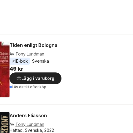
Tiden enligt Bologna
Av
Tony Lundman
E-bok
Svenska
49 kr
Lägg i varukorg
Läs direkt efter köp
Anders Eliasson
Av
Tony Lundman
Häftad, Svenska, 2022