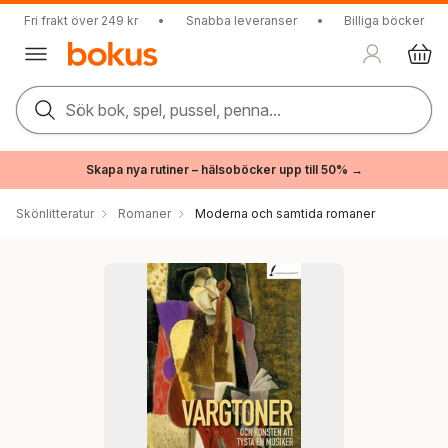
Fri frakt över 249 kr
•
Snabba leveranser
•
Billiga böcker
Sök bok, spel, pussel, penna...
Skapa nya rutiner – hälsoböcker upp till 50% →
Skönlitteratur
Romaner
Moderna och samtida romaner