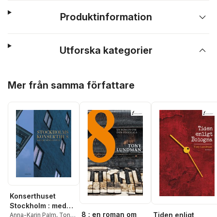
Produktinformation
Utforska kategorier
Hoppa över listan
Mer från samma författare
Konserthuset
Stockholm : med
8 : en roman om
Tiden enligt
det röda hjärtat
Anna-Karin Palm
,
Tony