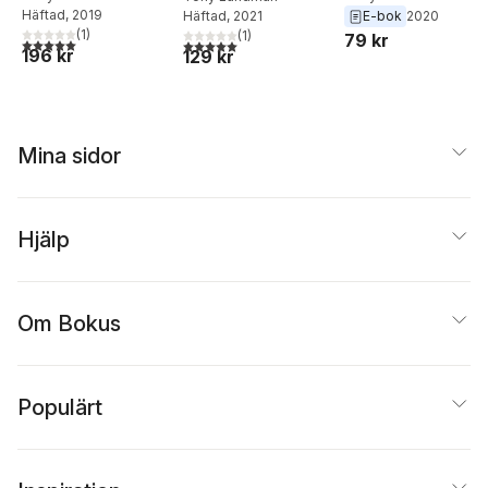
Häftad
, 2019
Häftad
, 2021
E-bok
2020
(
1
)
(
1
)
79 kr
5,0
utav 5 stjärnor. Totalt antal röster:
5,0
utav 5 stjärnor. Totalt antal röster:
196 kr
129 kr
Mina sidor
Hjälp
Om Bokus
Populärt