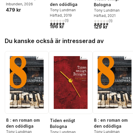
Lundman
Inbunden
,
, 2026
Bo
den odödliga
Bologna
479 kr
Madestrand
Tony Lundman
Tony Lundman
Häftad
, 2019
Häftad
, 2021
(
1
)
(
1
)
5,0
utav 5 stjärnor. Totalt antal röster:
5,0
utav 5 stjärnor. Tota
196 kr
129 kr
Hoppa över listan
Du kanske också är intresserad av
8 : en roman om
8 : en roman om
Tiden enligt
den odödliga
den odödliga
Bologna
Tony Lundman
Tony Lundman
Tony Lundman