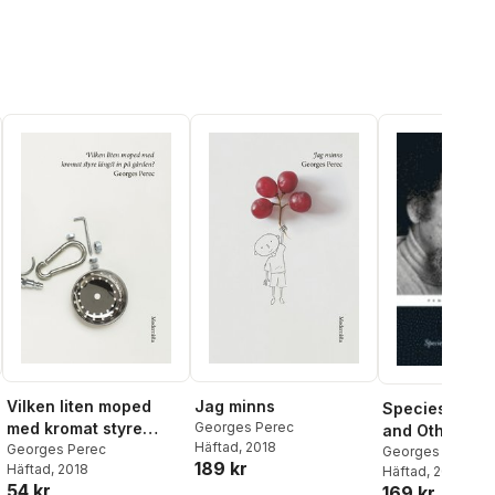
Vilken liten moped
Jag minns
Species of S
med kromat styre
Georges Perec
and Other Pie
Häftad
, 2018
längst in på gården?
Georges Perec
Georges Perec
,
189 kr
Häftad
, 2018
Sturrock
Häftad
, 2008
54 kr
169 kr
al röster: