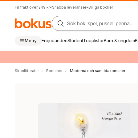
Fri frakt över 249 kr
•
Snabba leveranser
•
Billiga böcker
Sök bok, spel, pussel, penna...
Meny
Erbjudanden
Student
Topplistor
Barn & ungdom
B
Skönlitteratur
Romaner
Moderna och samtida romaner