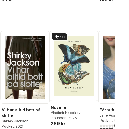
Nyhet
Noveller
Vi har alltid bott på
Förnuft och k
Vladimir Nabokov
slottet
Jane Austen
Inbunden
, 2026
Pocket
, 2020
Shirley Jackson
289 kr
(
6
)
Pocket
, 2021
4,7
utav 5 stjärnor