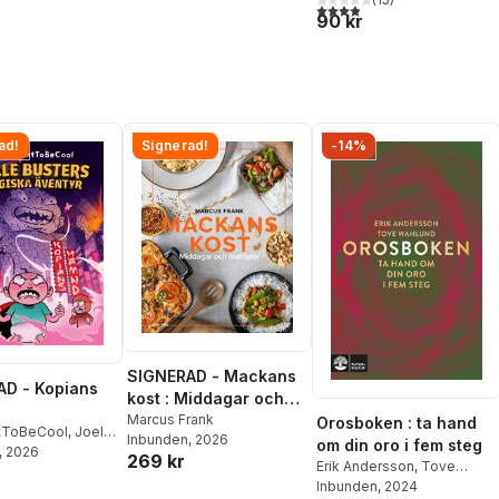
3,9
utav 5 stjärnor. Totalt ant
90 kr
ad!
Signerad!
-14%
SIGNERAD - Mackans
D - Kopians
kost : Middagar och
matlådor
Marcus Frank
Orosboken : ta hand
tToBeCool
,
Joel
Inbunden
, 2026
om din oro i fem steg
on
, 2026
,
Emil Ejdemo
269 kr
Erik Andersson
,
Tove
tor Beer
Wahlund
Inbunden
, 2024