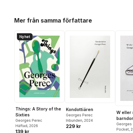
Hoppa över listan
Mer från samma författare
Nyhet
Things: A Story of the
Kondottiären
W eller
Sixties
Georges Perec
barndo
Georges Perec
Inbunden
, 2024
Georges 
229 kr
Häftad
, 2026
Pocket
, 
139 kr