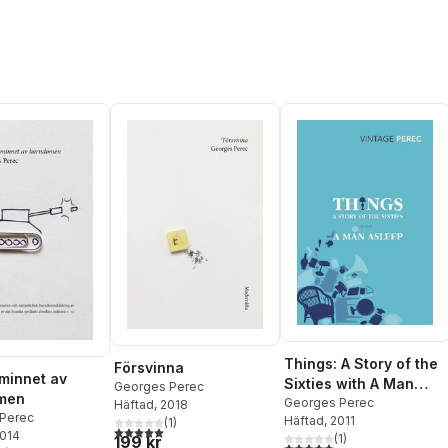
Things: A Story of the
Försvinna
 minnet av
Sixties with A Man
Georges Perec
men
Asleep
Georges Perec
Häftad
, 2018
Perec
Häftad
, 2011
(
1
)
5,0
utav 5 stjärnor. Totalt antal röster:
2014
(
1
)
199 kr
5,0
utav 5 stjärnor. Totalt ant