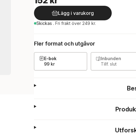
152 kr
Lägg i varukorg
Skickas
.
Fri frakt över 249 kr.
Fler format och utgåvor
E-bok
Inbunden
99 kr
Tillf. slut
Be
Produk
Utfors