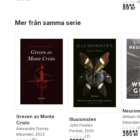
(
3,7
utav 5 
89 kr
Hoppa över listan
Mer från samma serie
Neuroma
Greven av Monte
William G
Illusionisten
Cristo
Inbunden
John Fowles
(
Alexandre Dumas
5,0
utav 5 
Pocket
, 2020
295 kr
Inbunden
, 2023
(
7
)
4,7
utav 5 stjärnor. Totalt antal röster:
(
5
)