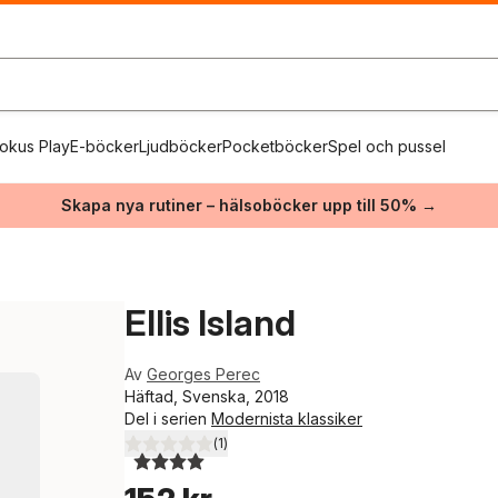
okus Play
E-böcker
Ljudböcker
Pocketböcker
Spel och pussel
Skapa nya rutiner – hälsoböcker upp till 50% →
Ellis Island
Av
Georges Perec
Häftad, Svenska, 2018
Del i serien
Modernista klassiker
(
1
)
4,0
utav 5 stjärnor. Totalt antal röster: