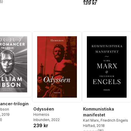
6
)
139 kr
stjärnor. Totalt antal röster:
ncer-trilogin
Odysséen
Kommunistiska
ibson
Homeros
manifestet
, 2019
Inbunden
, 2022
1
)
Karl Marx
,
Friedrich Engels
stjärnor. Totalt antal röster:
239 kr
Häftad
, 2018
(
15
)