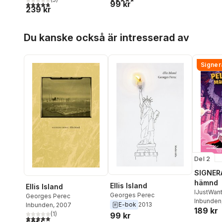
99 kr
4,8
utav 5 stjärnor. Totalt antal röster:
239 kr
Hoppa över listan
Du kanske också är intresserad av
Signer
Del 2
SIGNERA
hämnd
Ellis Island
Ellis Island
IJustWan
Georges Perec
Georges Perec
Adolphs
Inbunden
E-bok
2013
Inbunden
, 2007
189 kr
Beer
,
Vic
(
1
)
99 kr
5,0
utav 5 stjärnor. Totalt antal röster: