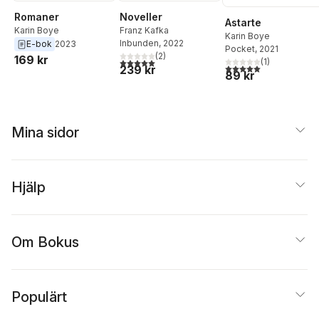
Romaner
Noveller
Astarte
Karin Boye
Franz Kafka
Karin Boye
Inbunden
, 2022
E-bok
2023
Pocket
, 2021
(
2
)
169 kr
(
1
)
5,0
utav 5 stjärnor. Totalt antal röster:
5,0
utav 5 stjärnor. Tota
239 kr
89 kr
Mina sidor
Hjälp
Om Bokus
Populärt