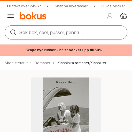
Fri frakt över 249 kr
•
Snabba leveranser
•
Billiga böcker
Sök bok, spel, pussel, penna...
Skapa nya rutiner – hälsoböcker upp till 50% →
Skönlitteratur
Romaner
Klassiska romaner/Klassiker