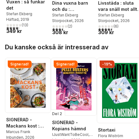
Vuxen : så funkar
Dina vuxna barn
Livsstäda : sluta
det
och du :
vara snäll mot allt
Stefan Ekberg
hemligheten bakom
Stefan Ekberg
som stressar dig
Stefan Ekberg
Häftad
, 2019
Storpocket
, 2026
Storpocket
, 2026
nära och hållbara
(
13
)
(
2
)
(
6
)
4,2
utav 5 stjärnor. Totalt antal röster:
relationer när
3,5
utav 5 stjärnor. Totalt antal röster:
4,5
utav 5 stjärnor. Tota
349 kr
308 kr
309 kr
barnen är vuxna
Hoppa över listan
Du kanske också är intresserad av
Signerad!
Signerad!
-19%
Del 2
SIGNERAD -
SIGNERAD -
Mackans kost :
Kopians hämnd
Stortaxi
Middagar och
Marcus Frank
IJustWantToBeCool
,
Flora Wiström
Inbunden
, 2026
matlådor