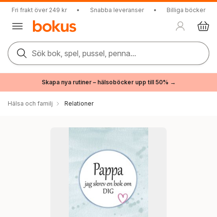
Fri frakt över 249 kr
•
Snabba leveranser
•
Billiga böcker
Sök bok, spel, pussel, penna...
Skapa nya rutiner – hälsoböcker upp till 50% →
Hälsa och familj
Relationer