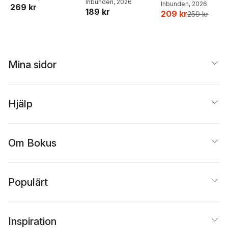
Joel Adolphson
Inbunden
, 2026
,
Emil
Inbunden
, 2026
269 kr
189 kr
Ejdemo Beer
,
Victor
209 kr
259 kr
Beer
Mina sidor
Hjälp
Om Bokus
Populärt
Inspiration