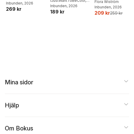
IJustWantToBeCool
,
Flora Wiström
Inbunden
, 2026
matlådor
Joel Adolphson
Inbunden
, 2026
,
Emil
Inbunden
, 2026
269 kr
189 kr
Ejdemo Beer
,
Victor
209 kr
259 kr
Beer
Mina sidor
Hjälp
Om Bokus