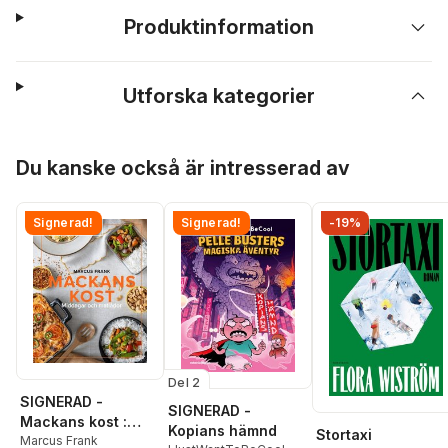
Produktinformation
Utforska kategorier
Hoppa över listan
Du kanske också är intresserad av
Signerad!
Signerad!
-19%
Del 2
SIGNERAD -
SIGNERAD -
Mackans kost :
Kopians hämnd
Stortaxi
Middagar och
Marcus Frank