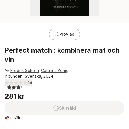
Provläs
Perfect match : kombinera mat och
vin
Av
Fredrik Schelin
,
Catarina König
Inbunden, Svenska, 2024
(
5
)
3,2
utav 5 stjärnor. Totalt antal röster:
281 kr
Slutsåld
Slutsåld