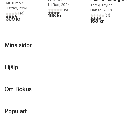
vinlista
Alf Tumble
Häftad
, 2024
och andra enkla
Tareq Taylor
Häftad
, 2024
(
15
)
Häftad
, 2020
ugnsrätter
4,1
utav 5 stjärnor. Totalt antal röster:
(
4
)
168 kr
(
21
)
3,8
utav 5 stjärnor. Totalt antal röster:
3,9
utav 5 stjärnor. Tota
309 kr
168 kr
Mina sidor
Hjälp
Om Bokus
Populärt