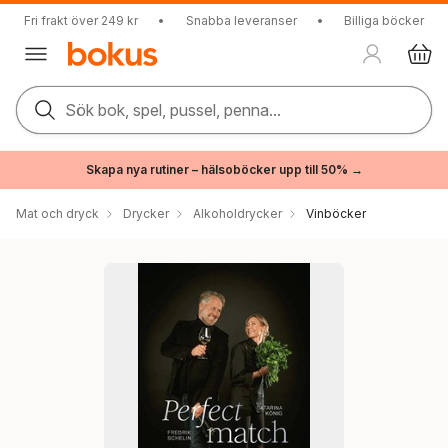
Fri frakt över 249 kr
•
Snabba leveranser
•
Billiga böcker
Sök bok, spel, pussel, penna...
Skapa nya rutiner – hälsoböcker upp till 50% →
Mat och dryck
Drycker
Alkoholdrycker
Vinböcker