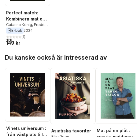
Perfect match:
Kombinera mat och
vin
Catarina König
,
Fredrik
Schelin
E-bok
2024
(
1
)
2,0
utav 5 stjärnor. Totalt antal röster:
149 kr
Hoppa över listan
Du kanske också är intresserad av
Vinets universum :
Mat på en plåt :
Asiatiska favoriter
från växtplats till
smarta middagar
Filip Poon