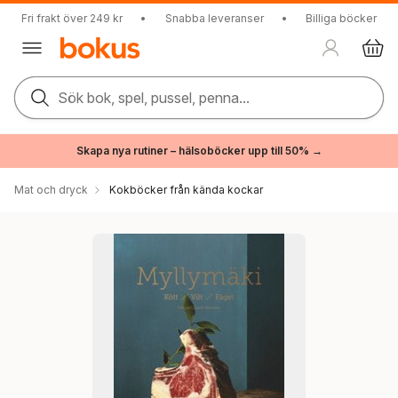
Fri frakt över 249 kr
•
Snabba leveranser
•
Billiga böcker
Sök bok, spel, pussel, penna...
Skapa nya rutiner – hälsoböcker upp till 50% →
Mat och dryck
Kokböcker från kända kockar