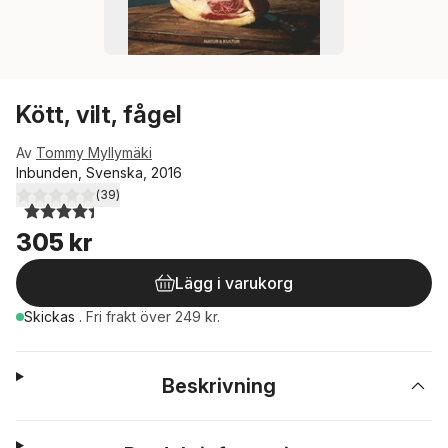
Kött, vilt, fågel
Av
Tommy Myllymäki
Inbunden, Svenska, 2016
(
39
)
4,4
utav 5 stjärnor. Totalt antal röster:
305 kr
Lägg i varukorg
Skickas
.
Fri frakt över 249 kr.
Beskrivning