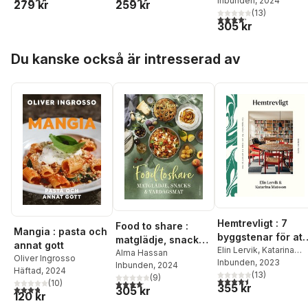
Inbunden
, 2024
279 kr
259 kr
(
13
)
4,2
utav 5 stjärnor. Tota
305 kr
Hoppa över listan
Du kanske också är intresserad av
Hemtrevligt : 7
Food to share :
Mangia : pasta och
byggstenar för att
matglädje, snacks
annat gott
skapa ett
Elin Lervik
,
Katarina
och vardagsmat
Alma Hassan
Oliver Ingrosso
Matsson
Inbunden
, 2023
personligt hem
Inbunden
, 2024
Häftad
, 2024
(
13
)
(
9
)
4,5
utav 5 stjärnor. Tota
4,1
utav 5 stjärnor. Totalt antal röster:
(
10
)
355 kr
3,8
utav 5 stjärnor. Totalt antal röster:
305 kr
120 kr