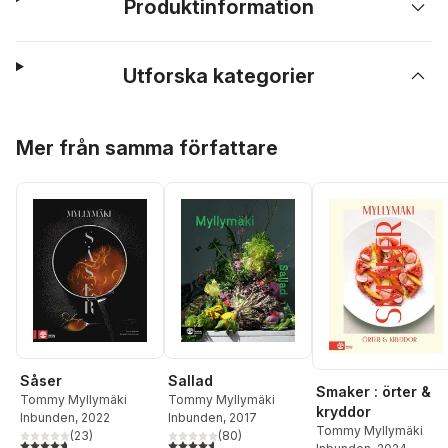
Produktinformation
Utforska kategorier
Hoppa över listan
Mer från samma författare
Såser
Sallad
Smaker : örter &
Tommy Myllymäki
Tommy Myllymäki
kryddor
Inbunden
, 2022
Inbunden
, 2017
Tommy Myllymäki
(
23
)
(
80
)
4,7
utav 5 stjärnor. Totalt antal röster:
4,6
utav 5 stjärnor. Totalt antal röster: