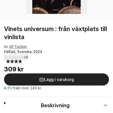
Vinets universum : från växtplats till
vinlista
Av
Alf Tumble
Häftad, Svenska, 2024
(
4
)
3,8
utav 5 stjärnor. Totalt antal röster:
309 kr
Lägg i varukorg
.
Fri frakt över 249 kr.
Beskrivning