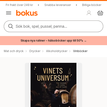
Fri frakt över 249 kr
•
Snabba leveranser
•
Billiga böcker
Sök bok, spel, pussel, penna...
Skapa nya rutiner – hälsoböcker upp till 50% →
Mat och dryck
Drycker
Alkoholdrycker
Vinböcker