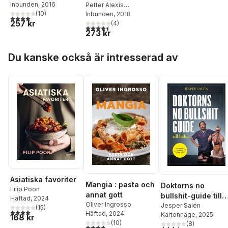
Askergren
Inbunden
, 2016
,
Alf Tumble
Petter Alexis
(
10
)
Askergren
Inbunden
, 2018
,
Alf Tumble
4,0
utav 5 stjärnor. Totalt antal röster:
257 kr
(
4
)
4,5
utav 5 stjärnor. Totalt antal röster:
273 kr
Hoppa över listan
Du kanske också är intresserad av
Asiatiska favoriter
Mangia : pasta och
Doktorns no
Filip Poon
annat gott
bullshit-guide till
Häftad
, 2024
Oliver Ingrosso
hälsa
Jesper Salén
(
15
)
4,1
utav 5 stjärnor. Totalt antal röster:
Häftad
, 2024
Kartonnage
, 2025
168 kr
(
10
)
(
8
)
3,8
utav 5 stjärnor. Totalt antal röster:
3,5
utav 5 stjärnor. Tota